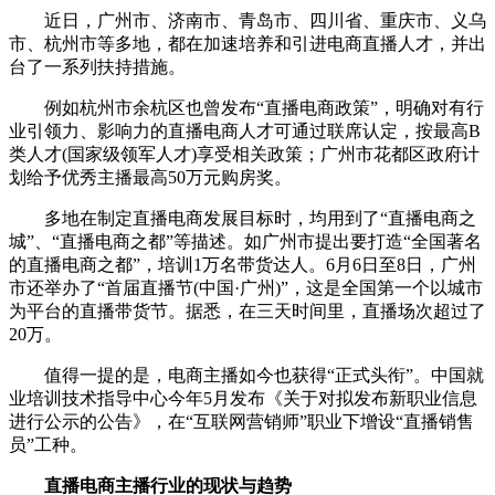
近日，广州市、济南市、青岛市、四川省、重庆市、义乌
市、杭州市等多地，都在加速培养和引进电商直播人才，并出
台了一系列扶持措施。
例如杭州市余杭区也曾发布“直播电商政策”，明确对有行
业引领力、影响力的直播电商人才可通过联席认定，按最高B
类人才(国家级领军人才)享受相关政策；广州市花都区政府计
划给予优秀主播最高50万元购房奖。
多地在制定直播电商发展目标时，均用到了“直播电商之
城”、“直播电商之都”等描述。如广州市提出要打造“全国著名
的直播电商之都”，培训1万名带货达人。6月6日至8日，广州
市还举办了“首届直播节(中国·广州)”，这是全国第一个以城市
为平台的直播带货节。据悉，在三天时间里，直播场次超过了
20万。
值得一提的是，电商主播如今也获得“正式头衔”。中国就
业培训技术指导中心今年5月发布《关于对拟发布新职业信息
进行公示的公告》，在“互联网营销师”职业下增设“直播销售
员”工种。
直播电商主播行业的现状与趋势