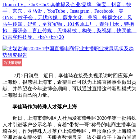
Drama TV。<br/><br/>其他提及企业/品牌：淘宝，抖音，快
手，京东，亚马逊，YouTube，Instagram，Facebook，美
ONE，蚊子会，无忧传媒，薇龙文化，美腕，蜂群文化，风
马牛传媒，妃鱼，至尊宝物，101名师工厂，泰洋川禾，特抱
抱，歪研会，言止传媒，无锋科技，构美，梨视频，快买他，
迈吉客科技等。<br/><br/>20
7月2日消息，近日，李佳琦在接受央视采访时回应落户
上海称，很感谢上海市，希望自己可以为上海直播事业做出贡
献。并希望在今年进博会期间，可以通过直播这种新型模式为
上海献出自己的力量。
李佳琦作为特殊人才落户上海
近日，上海市崇明区人社局发布崇明区2020年第一批特殊
人才引进落户公示名单，有着“带货一哥”称号的电商主播李佳
琦在列，作为特殊人才落户上海崇明区，申报单位为上海琦圣
管理咨询有限公司。天眼查数据显示，该公司位于上海市崇明