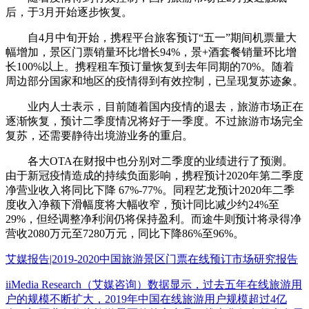
后，于3月开始逐步恢复。
自4月中旬开始，携程平台旅客预订“五一”期间机票量大
幅增加，景区门票销量环比增长94%，景+酒套餐销量环比增
长100%以上。携程租车预订量恢复到去年同期的70%。随着
周边部分国家和地区的疫情得到有效控制，已呈现复苏迹象。
业内人士表示，目前随着国内疫情的退去，旅游市场正在
逐渐恢复，预计二季度情况将好于一季度。不过旅游市场完全
复苏，还需要静待出境游业务的重启。
各大OTA在财报中也分别对二季度的业绩进行了预测。
由于新冠疫情造成的持续负面影响，携程预计2020年第二季度
净营业收入将同比下降 67%-77%。同程艺龙预计2020年二季
度收入净额下滑幅度将大幅收窄，预计同比减少约24%至
29%，但经调整净利润仍将保持盈利。而途牛则预计将录得净
营收2080万元至7280万元，同比下降86%至96%。
艾媒报告|2019-2020中国旅游景区门票在线预订市场研究报告
iiMedia Research（艾媒咨询）数据显示，过去五年在线旅游用
户的规模不断扩大，2019年中国在线旅游用户规模超过4亿