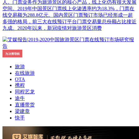
人。门票业务作为旅游景区的核心产品，线上化仍有很大发展
空间。2019年中国景区门票线上化渗透率约为18.3%，门票在
线交易额为288.8亿元。国内景区门票预订市场已经形成一超
多强的格局，前三大在线预订平台门票交易量总份额占比接近
九成。2020年以来，新冠疫情对旅游景区消费
旅游
在线旅游
OTA
携程
同程艺龙
途牛
直播带货
梁建章
快手