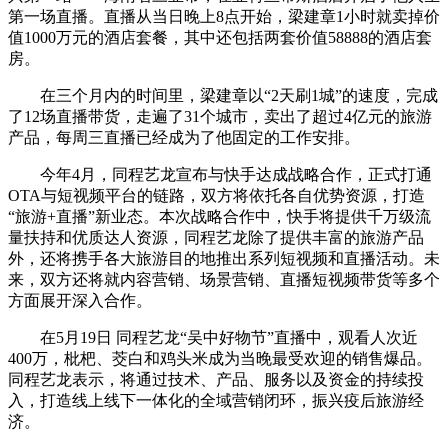
第一场直播。直播从当日晚上8点开始，梁建章1小时就卖掉价
值1000万元的酒店套餐，其中还包括两套价值58888的酒店套
房。
在三个月内的时间里，梁建章以“2天刷1城”的速度，完成
了12场直播带货，走遍了31个城市，卖出了超过4亿元的旅游
产品，每周三直播已经成为了他固定的工作安排。
今年4月，同程艺龙宣布与快手达成战略合作，正式打通
OTA与短视频平台的链路，双方将依托各自优势资源，打造
“旅游+直播”新业态。本次战略合作中，快手将提供千万级流
量扶持和优质达人资源，同程艺龙除了提供丰富的旅游产品
外，还将携手各大旅游目的地推出系列短视频和直播活动。未
来，双方还将就内容营销、场景营销、直播短视频带货等多个
方面展开深入合作。
在5月19日 同程艺龙“吴中好物节”直播中，观看人次近
400万，枇杷、茭白和鸡头米成为当晚最受欢迎的销售爆品。
同程艺龙表示，将通过技术、产品、服务以及资金的持续投
入，打造线上线下一体化的全域营销闭环，振兴疫后旅游经
济。