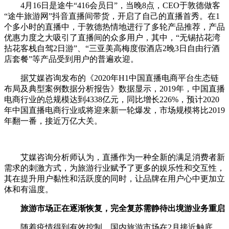
4月16日是途牛“416会员日”，当晚8点，CEO于敦德做客
“途牛旅游网”抖音直播间带货，开启了自己的直播首秀。在1
个多小时的直播中，于敦德热情地进行了多轮产品推荐，产品
优惠力度之大吸引了直播间的众多用户，其中，“无锡拈花湾
拈花客栈自驾2日游”、“三亚美高梅度假酒店2晚3日自由行酒
店套餐”等产品受到用户的普遍欢迎。
据艾媒咨询发布的《2020年H1中国直播电商平台生态链
布局及典型案例数据分析报告》数据显示，2019年，中国直播
电商行业的总规模达到4338亿元，同比增长226%，预计2020
年中国直播电商行业或将迎来新一轮爆发，市场规模将比2019
年翻一番，接近万亿大关。
艾媒咨询分析师认为，直播作为一种全新的满足消费者新
需求的刺激方式，为旅游行业赋予了更多的娱乐性和交互性，
其在提升用户黏性和活跃度的同时，让品牌在用户心中更加立
体和有温度。
旅游市场正在逐渐恢复，完全复苏需静待出境游业务重启
随着疫情得到有效控制，国内旅游市场在2月接近触底