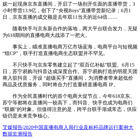
妮一起现身京东直播间，开启了一场别开生面的直播带货，3
小时带货13.9亿，创下了“央视Boys”直播带货新纪录；6月1
日，京东直播的成交额是去年双11当天的近64倍……
随着快手与京东新合作的落地，两大平台联合发力，无疑
为618期间的直播电商大战添了一把火。
事实上，瞄准直播电商万亿市场蓝海，电商平台与短视频
“组CP”，联手打造直播电商生态联盟并不罕见。
不只快手与京东零售建立起了“双百亿补贴”联盟。6月15
日，苏宁易购与抖音达成深度合作。苏宁易购打造的明星天团
将入驻抖音，开设 “超级买手”直播间，为消费者带来超低价
商品及优质服务，同时将合力打造重磅直播电商 IP。
作为全民直播时代的首个电商大促节点，今年618京东、
苏宁等都将在直播间一较高下，而抖音、快手也成为电商们
“联姻”的对象。但值得注意的是，跨平台联手渐成常态，供应
链仍是未来竞争核心。
艾媒报告|2020中国直播电商入局行业及标杆品牌运行案例大
数据监测报告