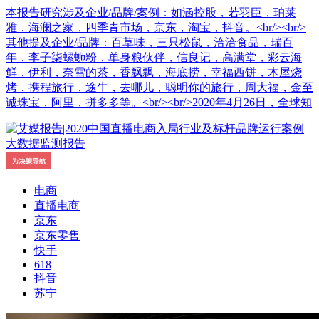
本报告研究涉及企业/品牌/案例：如涵控股，若羽臣，珀莱
雅，海澜之家，四季青市场，京东，淘宝，抖音。<br/><br/>
其他提及企业/品牌：百草味，三只松鼠，洽洽食品，瑞百
年，李子柒螺蛳粉，单身粮伙伴，信良记，高满堂，彩云海
鲜，伊利，奈雪的茶，香飘飘，海底捞，幸福西饼，木屋烧
烤，携程旅行，途牛，去哪儿，聪明你的旅行，周大福，金至
诚珠宝，阿里，拼多多等。<br/><br/>2020年4月26日，全球知
电商
直播电商
京东
京东零售
快手
618
抖音
苏宁