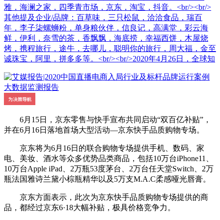
雅，海澜之家，四季青市场，京东，淘宝，抖音。<br/><br/>
其他提及企业/品牌：百草味，三只松鼠，洽洽食品，瑞百
年，李子柒螺蛳粉，单身粮伙伴，信良记，高满堂，彩云海
鲜，伊利，奈雪的茶，香飘飘，海底捞，幸福西饼，木屋烧
烤，携程旅行，途牛，去哪儿，聪明你的旅行，周大福，金至
诚珠宝，阿里，拼多多等。<br/><br/>2020年4月26日，全球知
6月15日，京东零售与快手宣布共同启动“双百亿补贴”，
并在6月16日落地首场大型活动—京东快手品质购物专场。
京东将为6月16日的联合购物专场提供手机、数码、家
电、美妆、酒水等众多优势品类商品，包括10万台iPhone11、
10万台Apple iPad、2万瓶53度茅台、2万台任天堂Switch、2万
瓶法国雅诗兰黛小棕瓶精华以及5万支M.A.C柔感哑光唇膏。
京东方面表示，此次为京东快手品质购物专场提供的商
品，都经过京东6·18大幅补贴，极具价格竞争力。