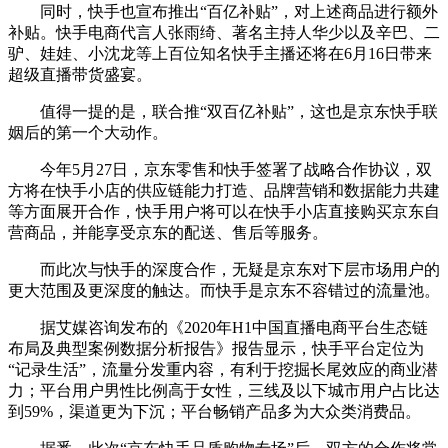
同时，快手也宣布推出“百亿补贴”，对上述商品进行额外
补贴。快手电商代言人张雨绮、著名主持人华少以及辛巴、二
驴、娃娃、小沈龙等上百位知名快手主播还将在6月16日带来
超级直播带货盛宴。
值得一提的是，联合推“双百亿补贴”，这也是京东快手联
姻后的第一个大动作。
今年5月27日，京东零售和快手签署了战略合作协议，双
方将在快手小店的供应链能力打造、品牌营销和数据能力共建
等方面展开合作，快手用户将可以在快手小店直接购买京东自
营商品，并能享受京东的配送、售后等服务。
而此次与快手的深度合作，无疑是京东对下层市场用户的
更大范围及更深度的触达。而快手是京东不容错过的流量池。
据艾媒咨询发布的《2020年H1中国直播电商平台生态链
布局及典型案例数据分析报告》报告显示，快手平台定位为
“记录生活”，流量分发重内容，有利于挖掘长尾效应的商业潜
力；平台用户男性比例高于女性，三线及以下城市用户占比达
到59%，渠道更为下沉；平台畅销产品多为大众类消费品。