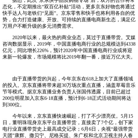
据悉，此次“京东快手品质购物专场”后，双方的合作将常
态化，不定期推出“双百亿补贴”活动，更多京东好物也将通过
快手达人与老铁们“见面”。京东零售和快手也将利用各自的优
势，合力打造健康、开放、可持续的直播电商新生态，满足亿
万用户不断升级的多元消费需求。
2020年以来，最火热的商业业态，莫过于直播带货。艾媒
咨询数据显示，2019年，中国直播电商行业的总规模达到4338
亿元，同比增长226%，预计2020年中国直播电商行业或将迎
来新一轮爆发，市场规模将比2019年翻一番，接近万亿大关。
由于直播带货的兴起，今年京东在618上加大了直播领域
的投入。京东直播将带来超30万场次重点直播，涵盖草莓音乐
节等模式。据京东直播业务负责人张国伟透露，目前已超过
200位明星加入京东6·18直播，预计到6·18正式活动期间将达
到300位。
今年以来，京东直播快速崛起，打了不少漂亮仗。5月15
日，董明珠现身京东平台直播带货，直接卖了7个亿，创下家
电行业直播带货史上最高成交记录；6月6日，央视“最强带货
天团”康辉、撒贝宁、尼格买提、朱广权和北京卫视主持人春