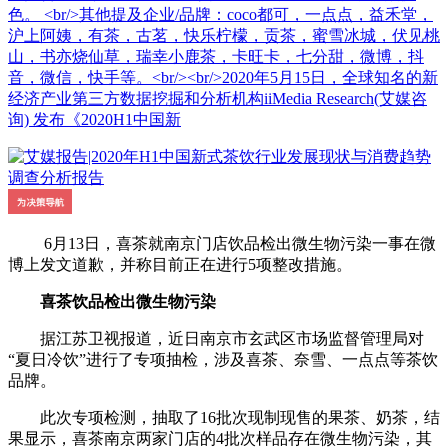
色。 <br/>其他提及企业/品牌：coco都可，一点点，益禾堂，
沪上阿姨，有茶，古茗，快乐柠檬，贡茶，蜜雪冰城，伏见桃
山，书亦烧仙草，瑞幸小鹿茶，卡旺卡，七分甜，微博，抖
音，微信，快手等。<br/><br/>2020年5月15日，全球知名的新
经济产业第三方数据挖掘和分析机构iiMedia Research(艾媒咨
询) 发布《2020H1中国新
6月13日，喜茶就南京门店饮品检出微生物污染一事在微
博上发文道歉，并称目前正在进行5项整改措施。
喜茶饮品检出微生物污染
据江苏卫视报道，近日南京市玄武区市场监督管理局对
“夏日冷饮”进行了专项抽检，涉及喜茶、奈雪、一点点等茶饮
品牌。
此次专项检测，抽取了16批次现制现售的果茶、奶茶，结
果显示，喜茶南京两家门店的4批次样品存在微生物污染，其