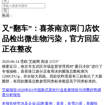
热词：
又“翻车”：喜茶南京两门店饮
品检出微生物污染，官方回应
正在整改
2020-06-14
雪糕
艾媒网
阅读 21537
摘要
近日，南京市玄武区市场监督管理局对“夏日冷饮”进行了
专项抽检，喜茶珠江路分店食用冰的菌落总数检测为
1200CFU/g，存在较大风险。四款饮料里面有三款检出了大肠
菌群，有四款菌落总数参照同类标准都是高于同类标准的。
艾媒报告|2020年H1中国新式茶饮行业发展现状与消费趋势调
查分析报告
本报告研究涉及企业/品牌/案例：喜茶，奈雪の茶，茶颜悦