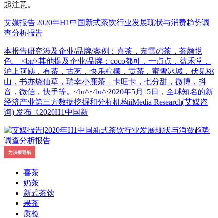
起注意。
艾媒报告|2020年H1中国新式茶饮行业发展现状与消费趋势调
查分析报告
本报告研究涉及企业/品牌/案例：喜茶，奈雪の茶，茶颜悦
色。 <br/>其他提及企业/品牌：coco都可，一点点，益禾堂，
沪上阿姨，有茶，古茗，快乐柠檬，贡茶，蜜雪冰城，伏见桃
山，书亦烧仙草，瑞幸小鹿茶，卡旺卡，七分甜，微博，抖
音，微信，快手等。<br/><br/>2020年5月15日，全球知名的新
经济产业第三方数据挖掘和分析机构iiMedia Research(艾媒咨
询) 发布《2020H1中国新
喜茶
奶茶
新式茶饮
果茶
质检