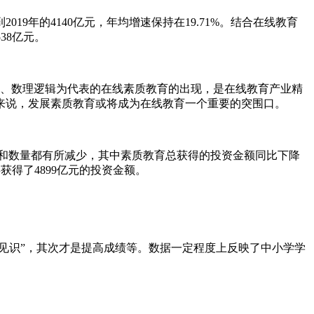
9年的4140亿元，年均增速保持在19.71%。结合在线教育
38亿元。
、数理逻辑为代表的在线素质教育的出现，是在线教育产业精
来说，发展素质教育或将成为在线教育一个重要的突围口。
额和数量都有所减少，其中素质教育总获得的投资金额同比下降
获得了4899亿元的投资金额。
“增长见识”，其次才是提高成绩等。数据一定程度上反映了中小学学