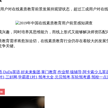
度
育用户对在线素质教育前景发展持观望状态，超过三成用户对在线
兴趣，同时培养其思维能力，而线上形式又能够解决师资匹配
质教育需求将愈加迫切，在线素质教育行业仍存在着较大的发展空
竞争关键。
,DaDa英语,好未来集团,掌门教育,作业帮,猿辅导,阿卡索少儿英语
1对1,三好网,学霸君1对1,驾考大全,元贝驾考,车轮驾考通,驾校一