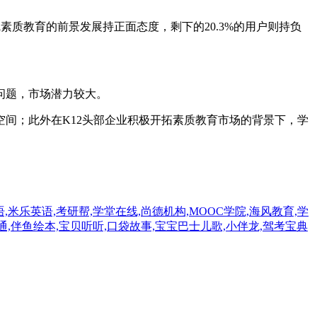
素质教育的前景发展持正面态度，剩下的20.3%的用户则持负
问题，市场潜力较大。
间；此外在K12头部企业积极开拓素质教育市场的背景下，学
,米乐英语,考研帮,学堂在线,尚德机构,MOOC学院,海风教育,学
点通,伴鱼绘本,宝贝听听,口袋故事,宝宝巴士儿歌,小伴龙,驾考宝典