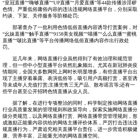
“皇冠直播”“嗨够直播”“UP直播”“月爱直播”等44款传播涉淫秽
色情、严重低俗庸俗内容的违法违规网络直播平台，分别采取
约谈、下架、关停服务等阶梯处罚;
部署查办了一批利用色情低俗直播内容诱导打赏案例，对
“幺妹直播”“触手直播”“9158美女视频”“喵播”“么么直播”“蜜桃
直播”“啵比直播”等平台传播网络低俗直播内容作出行政处
罚。
近几年来，网络直播行业虽然得到了有效治理和规范管
理，但一些中小型直播平台依然乱象频出。尤其在新冠肺炎疫
情期间，全国大多数网民上网时长明显增多，有些直播平台出
现了主播穿着暴露、表演低俗等，吸引用户高额打赏，甚至诱
导未成年人充值打赏;主播兜售三无产品、散布谣言等;还有一
些平台甚至公开招聘色情直播从业人员。
据了解，在进行专项整治的同时，科学制定推动网络直播
行业高质量发展的管理规则和政策导向，探索实施网络直播分
级分类规范，以及网络直播打赏、网络直播带货管理规则，形
成激励正能量内容供给的网络主播评价体系，严厉打击违法违
规直播行为，严肃追究相关直播平台责任，进一步营造积极健
康、营养丰富、正能量充沛的网络直播空间。