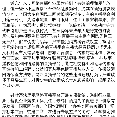
近几年来，网络直播行业虽然得到了有效治理和规范管
理，但一些中小型直播平台依然乱象频出。尤其在新冠肺炎疫
情期间，全国大多数网民上网时长明显增多，有的直播平台利
用这一时机，为追求流量、吸引眼球，任由主播穿着暴露、言
语粗俗、行为恶劣，通过“送福利”、低俗表演、下流动作等方
式吸引用户进行高额打赏，甚至诱导未成年人进行充值打赏，
所涉及的举报案例居高不下;有的直播平台主播向网民兜售三
无产品、假冒伪劣商品等，严重侵犯消费者合法权益，扰乱正
常网络购物市场秩序;有的直播平台主播大肆宣扬历史虚无主
义和拜金主义错误思潮，散布谣言信息，传播封建迷信，发表
负面言论，甚至从事网络诈骗等违法犯罪活动;更有一些从事
淫秽色情和网络赌博的直播平台，通过社交群组和论坛传播有
害链接和二维码，公然招募从事色情直播从业人员，传授躲避
网络侦查方法等。网络直播平台的这些违法违规行为，严重破
坏了网络生态，对青少年的健康成长带来恶劣影响，必须坚决
予以治理。
针对违法违规网络直播平台开展专项整治，遏制行业乱
象，督促企业落实主体责任，最终目的是为了促进行业健康有
序发展。国家网信办、全国“扫黄打非”办将会同有关部门，坚
持标本兼治、管建并举，在进行专项整治的同时，科学制定推