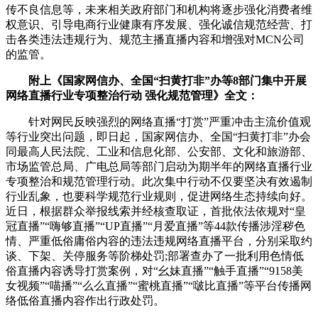
传不良信息等，未来相关政府部门和机构将逐步强化消费者维
权意识、引导电商行业健康有序发展、强化诚信规范经营、打
击各类违法违规行为、规范主播直播内容和增强对MCN公司
的监管。
附上《国家网信办、全国“扫黄打非”办等8部门集中开展
网络直播行业专项整治行动 强化规范管理》全文：
针对网民反映强烈的网络直播“打赏”严重冲击主流价值观
等行业突出问题，即日起，国家网信办、全国“扫黄打非”办会
同最高人民法院、工业和信息化部、公安部、文化和旅游部、
市场监管总局、广电总局等部门启动为期半年的网络直播行业
专项整治和规范管理行动。此次集中行动不仅要坚决有效遏制
行业乱象，也要科学规范行业规则，促进网络生态持续向好。
近日，根据群众举报线索并经核查取证，首批依法依规对“皇
冠直播”“嗨够直播”“UP直播”“月爱直播”等44款传播涉淫秽色
情、严重低俗庸俗内容的违法违规网络直播平台，分别采取约
谈、下架、关停服务等阶梯处罚;部署查办了一批利用色情低
俗直播内容诱导打赏案例，对“幺妹直播”“触手直播”“9158美
女视频”“喵播”“么么直播”“蜜桃直播”“啵比直播”等平台传播网
络低俗直播内容作出行政处罚。