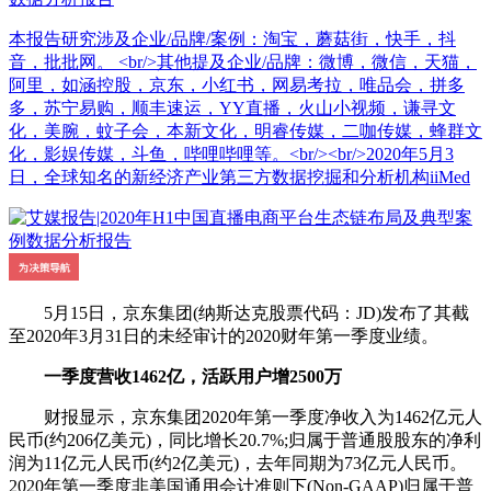
本报告研究涉及企业/品牌/案例：淘宝，蘑菇街，快手，抖
音，批批网。 <br/>其他提及企业/品牌：微博，微信，天猫，
阿里，如涵控股，京东，小红书，网易考拉，唯品会，拼多
多，苏宁易购，顺丰速运，YY直播，火山小视频，谦寻文
化，美腕，蚊子会，本新文化，明睿传媒，二咖传媒，蜂群文
化，影娱传媒，斗鱼，哔哩哔哩等。<br/><br/>2020年5月3
日，全球知名的新经济产业第三方数据挖掘和分析机构iiMed
5月15日，京东集团(纳斯达克股票代码：JD)发布了其截
至2020年3月31日的未经审计的2020财年第一季度业绩。
一季度营收1462亿，活跃用户增2500万
财报显示，京东集团2020年第一季度净收入为1462亿元人
民币(约206亿美元)，同比增长20.7%;归属于普通股股东的净利
润为11亿元人民币(约2亿美元)，去年同期为73亿元人民币。
2020年第一季度非美国通用会计准则下(Non-GAAP)归属于普