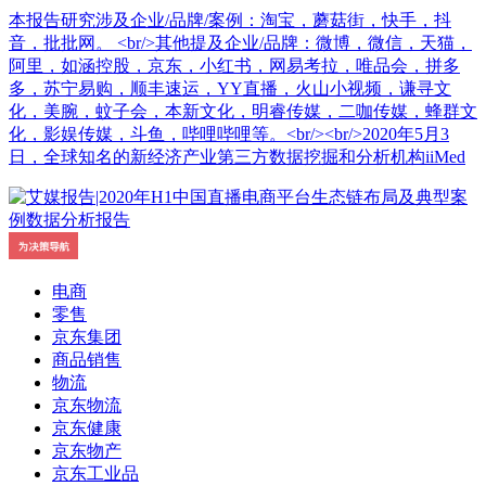
本报告研究涉及企业/品牌/案例：淘宝，蘑菇街，快手，抖
音，批批网。 <br/>其他提及企业/品牌：微博，微信，天猫，
阿里，如涵控股，京东，小红书，网易考拉，唯品会，拼多
多，苏宁易购，顺丰速运，YY直播，火山小视频，谦寻文
化，美腕，蚊子会，本新文化，明睿传媒，二咖传媒，蜂群文
化，影娱传媒，斗鱼，哔哩哔哩等。<br/><br/>2020年5月3
日，全球知名的新经济产业第三方数据挖掘和分析机构iiMed
电商
零售
京东集团
商品销售
物流
京东物流
京东健康
京东物产
京东工业品