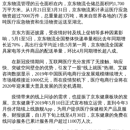
京东物流管理的云仓面积在内，京东物流仓储总面积约1,700
万平方米。从1月21日至3月31日，京东物流累计承运医疗应急
物资超过7000万件，总重量超3万吨，将来自世界各地的1万多
吨医疗应急物资和生活物资运送至湖北。
京东方面还披露，受疫情好转及线上促销等多种因素影
响，5月1至5日，京东物流全国整体快递单量相比去年同期增
长近70%，高出行业平均近1倍;5月第一周，京东物流全国家
具家电等大件商品的配送单量，环比4月同期增长超八成。
在新冠疫情期间，互联网医疗充分发挥了无接触、响应
快、突破空间壁垒的优势，引发了一股“线上就医”热潮。艾媒
咨询数据显示，2019年中国医药电商行业发展规模继续增大，
市场规模接近1000亿元，而在疫情契机下，医疗电商行业将在
2020年迎来重大普及发展的历史机遇期。
疫情带来的线上问诊的需求，也提振了京东健康板块的发
展。京东健康于2019年5月10日正式宣布独立运营，直到今年3
月份才陆续上线旗舰App，为用户提供医疗保健相关产品及服
务。财报披露，自1月下旬上线至4月30日，京东健康的免费在
线问诊服务已累计服务用户超过1100万人次。