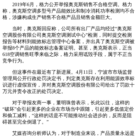
2019年6月，格力公开举报奥克斯销售不合格空调。格力
称，奥克斯空调多型号产品能效比和制冷消耗功率检测均不合
格，涉嫌构成生产销售不合格产品且销售金额巨大。
当时，奥克斯回应称，公司所有出厂产品均经过“奥克斯
空调股份有限公司奥克斯空调测试中心”检测，同时提交检测
报告等材料到能效标志管理中心备案，并出具了奥克斯空调被
举报8个产品的能效标志备案证明。甚至，奥克斯表示，正当
618空调销售旺季来临之际，格力采用诋毁手段，属于不正当
竞争行为。
但这事件在最近有了新进展。4月11日，宁波市市场监督
管理局公开行政处罚决定书，判定奥克斯存在利用能源效率标
识进行虚假宣传，并对奥克斯空调股份有限公司给出了罚款十
万元并责令改正的处罚决定。
对于举报友商一事，董明珠曾表示，长此以往，这样的
“破坏”会引起更多的企业在市场当中跟随，引起更多低值定价
和偷工减料，“这样的话是不可能推动社会进步的，反而是阻
碍甚至完全倒退了。”
艾媒咨询分析师认为，对于制造业来说，产品质量永远是