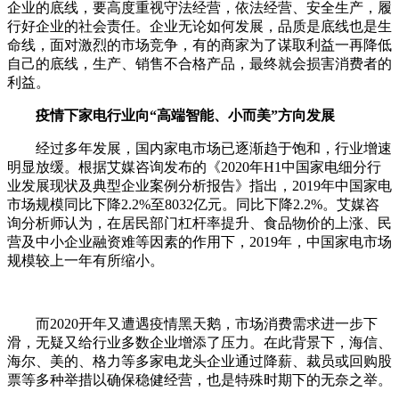
企业的底线，要高度重视守法经营，依法经营、安全生产，履
行好企业的社会责任。企业无论如何发展，品质是底线也是生
命线，面对激烈的市场竞争，有的商家为了谋取利益一再降低
自己的底线，生产、销售不合格产品，最终就会损害消费者的
利益。
疫情下家电行业向“高端智能、小而美”方向发展
经过多年发展，国内家电市场已逐渐趋于饱和，行业增速
明显放缓。根据艾媒咨询发布的《2020年H1中国家电细分行
业发展现状及典型企业案例分析报告》指出，2019年中国家电
市场规模同比下降2.2%至8032亿元。同比下降2.2%。艾媒咨
询分析师认为，在居民部门杠杆率提升、食品物价的上涨、民
营及中小企业融资难等因素的作用下，2019年，中国家电市场
规模较上一年有所缩小。
而2020开年又遭遇疫情黑天鹅，市场消费需求进一步下
滑，无疑又给行业多数企业增添了压力。在此背景下，海信、
海尔、美的、格力等多家电龙头企业通过降薪、裁员或回购股
票等多种举措以确保稳健经营，也是特殊时期下的无奈之举。