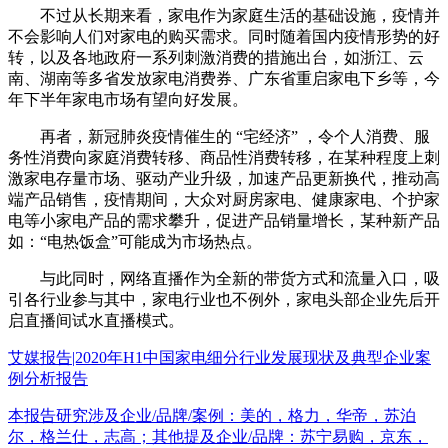
不过从长期来看，家电作为家庭生活的基础设施，疫情并
不会影响人们对家电的购买需求。同时随着国内疫情形势的好
转，以及各地政府一系列刺激消费的措施出台，如浙江、云
南、湖南等多省发放家电消费券、广东省重启家电下乡等，今
年下半年家电市场有望向好发展。
再者，新冠肺炎疫情催生的 “宅经济” ，令个人消费、服
务性消费向家庭消费转移、商品性消费转移，在某种程度上刺
激家电存量市场、驱动产业升级，加速产品更新换代，推动高
端产品销售，疫情期间，大众对厨房家电、健康家电、个护家
电等小家电产品的需求攀升，促进产品销量增长，某种新产品
如：“电热饭盒”可能成为市场热点。
与此同时，网络直播作为全新的带货方式和流量入口，吸
引各行业参与其中，家电行业也不例外，家电头部企业先后开
启直播间试水直播模式。
艾媒报告|2020年H1中国家电细分行业发展现状及典型企业案
例分析报告
本报告研究涉及企业/品牌/案例：美的，格力，华帝，苏泊
尔，格兰仕，志高；其他提及企业/品牌：苏宁易购，京东，