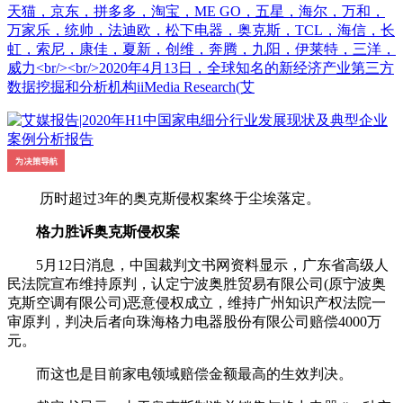
天猫，京东，拼多多，淘宝，ME GO，五星，海尔，万和，
万家乐，统帅，法迪欧，松下电器，奥克斯，TCL，海信，长
虹，索尼，康佳，夏新，创维，奔腾，九阳，伊莱特，三洋，
威力<br/><br/>2020年4月13日，全球知名的新经济产业第三方
数据挖掘和分析机构iiMedia Research(艾
历时超过3年的奥克斯侵权案终于尘埃落定。
格力胜诉奥克斯侵权案
5月12日消息，中国裁判文书网资料显示，广东省高级人
民法院宣布维持原判，认定宁波奥胜贸易有限公司(原宁波奥
克斯空调有限公司)恶意侵权成立，维持广州知识产权法院一
审原判，判决后者向珠海格力电器股份有限公司赔偿4000万
元。
而这也是目前家电领域赔偿金额最高的生效判决。