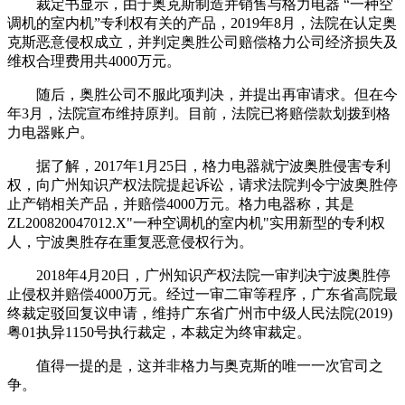
裁定书显示，由于奥克斯制造并销售与格力电器 “一种空
调机的室内机”专利权有关的产品，2019年8月，法院在认定奥
克斯恶意侵权成立，并判定奥胜公司赔偿格力公司经济损失及
维权合理费用共4000万元。
随后，奥胜公司不服此项判决，并提出再审请求。但在今
年3月，法院宣布维持原判。目前，法院已将赔偿款划拨到格
力电器账户。
据了解，2017年1月25日，格力电器就宁波奥胜侵害专利
权，向广州知识产权法院提起诉讼，请求法院判令宁波奥胜停
止产销相关产品，并赔偿4000万元。格力电器称，其是
ZL200820047012.X"一种空调机的室内机"实用新型的专利权
人，宁波奥胜存在重复恶意侵权行为。
2018年4月20日，广州知识产权法院一审判决宁波奥胜停
止侵权并赔偿4000万元。经过一审二审等程序，广东省高院最
终裁定驳回复议申请，维持广东省广州市中级人民法院(2019)
粤01执异1150号执行裁定，本裁定为终审裁定。
值得一提的是，这并非格力与奥克斯的唯一一次官司之
争。