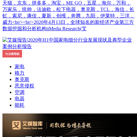
天猫，京东，拼多多，淘宝，ME GO，五星，海尔，万和，
万家乐，统帅，法迪欧，松下电器，奥克斯，TCL，海信，长
虹，索尼，康佳，夏新，创维，奔腾，九阳，伊莱特，三洋，
威力<br/><br/>2020年4月13日，全球知名的新经济产业第三方
数据挖掘和分析机构iiMedia Research(艾
家电
格力
奥克斯
恶意侵权
空调
电器
能耗