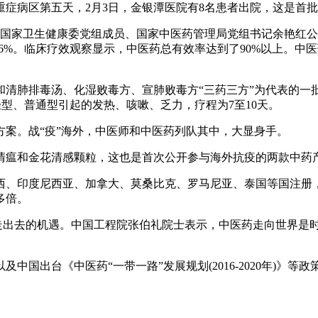
病区第五天，2月3日，金银潭医院有8名患者出院，这是首批
家卫生健康委党组成员、国家中医药管理局党组书记余艳红公布
占90.6%。临床疗效观察显示，中医药总有效率达到了90%以上
肺排毒汤、化湿败毒方、宣肺败毒方“三药三方”为代表的一
型、普通型引起的发热、咳嗽、乏力，疗程为7至10天。
。战“疫”海外，中医师和中医药列队其中，大显身手。
瘟和金花清感颗粒，这也是首次公开参与海外抗疫的两款中药
、印度尼西亚、加拿大、莫桑比克、罗马尼亚、泰国等国注册，
多倍。
走出去的机遇。中国工程院张伯礼院士表示，中医药走向世界是
出台《中医药“一带一路”发展规划(2016-2020年)》等