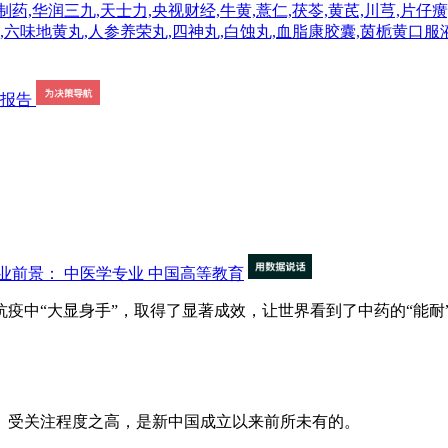
药,华润三九,天士力,央视财经,牛黄,薏仁,茯苓,黄芪,川芎,片仔癀
药,六味地黄丸,人参养荣丸,四神丸,白蚀丸,血脂康胶囊,茵栀黄口
业前景： 中医学专业
中国高等教育
中“大显身手”，取得了显著成效，让世界看到了中药的“能耐
受关注程度之高，是新中国成立以来前所未有的。