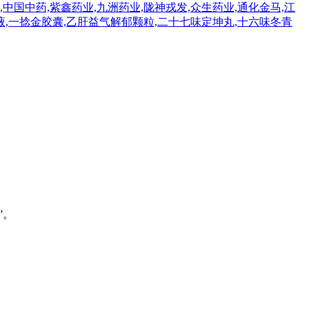
,中国中药,紫鑫药业,九洲药业,陇神戎发,众生药业,通化金马,江
服液,一捻金胶囊,乙肝益气解郁颗粒,二十七味定坤丸,十六味冬青
”。