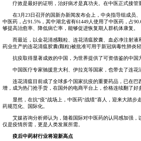
疗效是最好的证明，治好病才是真功夫。在中医正式接管重症
在3月23日召开的国新办新闻发布会上，中央指导组成员、国
中医药，占91.5%，其中湖北省有61449人使用了中医药，
够提高治愈率、降低病亡率，能够促进恢复期人群机体康复。
而最近，以金花清感颗粒、连花清瘟胶囊、血必净注射液和清
药业生产的连花清瘟胶囊(颗粒)被批准可用于新冠病毒性肺炎轻
抗疫取得显著成效的中国，为世界提供了可资借鉴的中国方案
中国医疗专家驰援意大利、伊拉克等国家，也带去了连花清
连花清瘟目前成了全球多个国家抗疫的重要药品，已在巴西
增，成为热门抢手货，在国外的电商平台上，价格连续翻了好
显然，在抗“疫”战场上，中医药“战绩”喜人，迎来大踏步
药规范化、国际化。
艾媒咨询分析师认为，随着国际对中医药的认同感加强，以及中国
仅是疫情所需，更是人类发展所需。
疫后
中药材行业将迎新高点