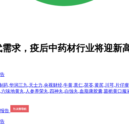
代需求，疫后中药材行业将迎新
报告
药,华润三九,天士力,央视财经,牛黄,薏仁,茯苓,黄芪,川芎,片仔癀
药,六味地黄丸,人参养荣丸,四神丸,白蚀丸,血脂康胶囊,茵栀黄口
报告