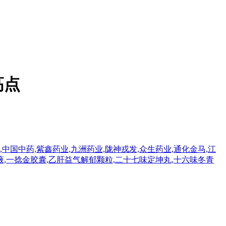
高点
,中国中药,紫鑫药业,九洲药业,陇神戎发,众生药业,通化金马,江
服液,一捻金胶囊,乙肝益气解郁颗粒,二十七味定坤丸,十六味冬青