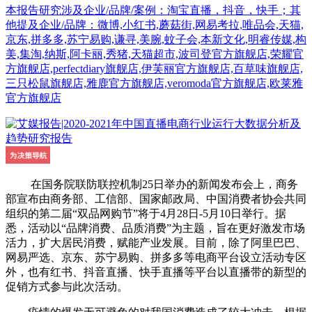
本报告研究涉及企业/品牌/案例：淘宝直播，抖音，快手；其
他提及企业/品牌：微博,小红书,蘑菇街,网易考拉,唯品会,天猫,
京东,拼多多,苏宁易购,谦寻,美腕,蚊子会,本新文化,明睿传媒,构
美,集淘,纳斯,阿卡丽,秀猪,天猫超市,波司登官方旗舰店,荣耀官
方旗舰店,perfectdiary旗舰店,伊芙丽官方旗舰店,百草味旗舰店,
三只松鼠旗舰店,雅鹿官方旗舰店,veromoda官方旗舰店,欧莱雅
官方旗舰店
在国务院联防联控机制25日举办的新闻发布会上，商务
部宣布由商务部、工信部、国家邮政局、中国消费者协会共同
组织的第二届“双品网购节”将于4月28日-5月10日举行。据
悉，活动以“品牌消费、品质消费”为主题，旨在更好激发市场
活力，扩大居民消费，赋能产业发展。目前，除了阿里巴巴、
网易严选、京东、苏宁易购、拼多多等电商平台设立活动专区
外，也有红书、抖音直播、快手直播等平台以直播带的新型的
促销方式参与此次活动。