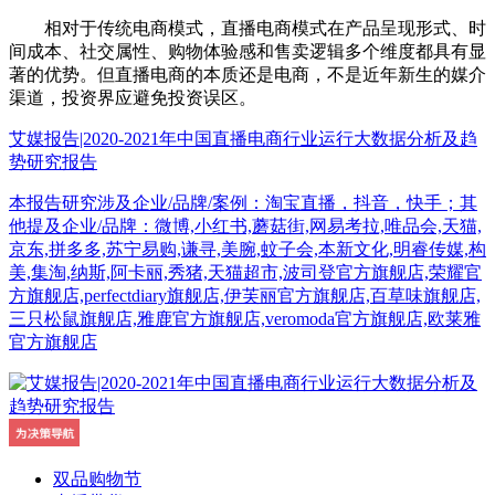
相对于传统电商模式，直播电商模式在产品呈现形式、时
间成本、社交属性、购物体验感和售卖逻辑多个维度都具有显
著的优势。但直播电商的本质还是电商，不是近年新生的媒介
渠道，投资界应避免投资误区。
艾媒报告|2020-2021年中国直播电商行业运行大数据分析及趋
势研究报告
本报告研究涉及企业/品牌/案例：淘宝直播，抖音，快手；其
他提及企业/品牌：微博,小红书,蘑菇街,网易考拉,唯品会,天猫,
京东,拼多多,苏宁易购,谦寻,美腕,蚊子会,本新文化,明睿传媒,构
美,集淘,纳斯,阿卡丽,秀猪,天猫超市,波司登官方旗舰店,荣耀官
方旗舰店,perfectdiary旗舰店,伊芙丽官方旗舰店,百草味旗舰店,
三只松鼠旗舰店,雅鹿官方旗舰店,veromoda官方旗舰店,欧莱雅
官方旗舰店
双品购物节