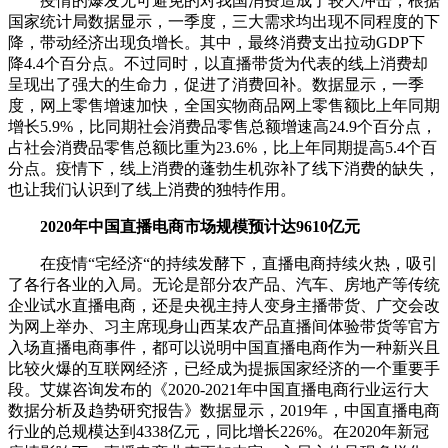
疫情的爆发无可避免的对我国消费造成了较大冲击，根据
国家统计局数据显示，一季度，三大需求均出现不同程度的下
降，带动经济出现负增长。其中，最终消费支出拉动GDP下
降4.4个百分点。不过同时，以直播带货为代表的线上消费却
呈现出了强大的生命力，促进了消费回补。数据显示，一季
度，网上零售增速加快，全国实物商品网上零售额比上年同期
增长5.9%，比同期社会消费品零售总额增速高24.9个百分点，
占社会消费品零售总额比重为23.6%，比上年同期提高5.4个百
分点。疫情下，线上消费的蓬勃生机弥补了线下消费的缺失，
也让我们认识到了线上消费的独特作用。
2020年中国直播电商市场规模预计达9610亿元
在疫情“宅经济“的持续发酵下，直播电商持续火热，吸引
了各行各业的入局。无论是部分农产品、汽车、房地产等传统
企业试水直播电商，还是央视主持人变身主播带货、广交会改
为网上举办、习主席现身山西某农产品直播间体验带货等官方
入场直播电商事件，都可以说明中国直播电商作为一种新兴且
比较火爆的互联网经济，已经成为提振国家经济的一个重要手
段。艾媒咨询发布的《2020-2021年中国直播电商行业运行大
数据分析及趋势研究报告》数据显示，2019年，中国直播电商
行业的总规模达到4338亿元，同比增长226%。在2020年新冠