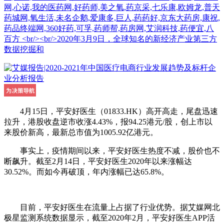
网,心诺,我的医药网,好药师,美之氧,药京采,七乐康,欧姆龙,普天
药城网,氧生活,未名企鹅,爱康多,巨人,药药好,京东大药房,康祝,
药品终端网,360好药,可孚,药师帮,药房网,艾润科技,药便宜,八
百方 <br/><br/>2020年3月9日，全球知名的新经济产业第三方
数据挖掘和
4月15日，平安好医生（01833.HK）高开高走，尾盘迅速
拉升，港股收盘逆市收涨4.43%，报94.25港元/股，创上市以
来股价新高，最新总市值为1005.92亿港元。
事实上，疫情期间以来，平安好医生热度不减，股价也不
断飙升。截至2月14日，平安好医生2020年以来涨幅达
30.52%。而如今再破顶，年内涨幅已达65.8%。
目前，平安好医生在流量上占据了行业优势。据艾媒网北
极星监测系统数据显示，截至2020年2月，平安好医生APP活