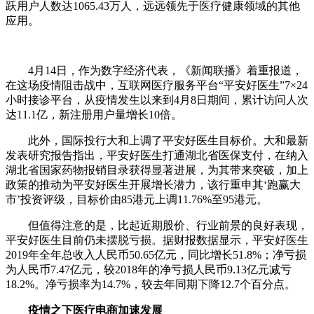
跃用户人数达1065.43万人，远远领先于医疗健康领域的其他
应用。
4月14日，作为数字经济代表，《新闻联播》着重报道，
在这场疫情阻击战中，互联网医疗服务平台“平安好医生”7×24
小时接诊平台，从疫情发生以来到4月8日期间，累计访问人次
达11.1亿，新注册用户量增长10倍。
此外，国际投行大和上调了平安好医生目标价。大和最新
发表研究报告指出，平安好医生打通湖北省医保支付，在纳入
湖北省国家药物报销目录获得显著进展，为其带来突破，加上
政策的推动为平安好医生开展增长潜力，该行重申其‘跑赢大
市’投资评级，目标价由85港元上调11.76%至95港元。
但值得注意的是，比起近期股价、行业前景的良好表现，
平安好医生目前仍未摆脱亏损。据财报数据显示，平安好医生
2019年全年总收入人民币50.65亿元，同比增长51.8%；净亏损
为人民币7.47亿元，较2018年的净亏损人民币9.13亿元减亏
18.2%。净亏损率为14.7%，较去年同期下降12.7个百分点。
疫情之下医疗电商加速发展