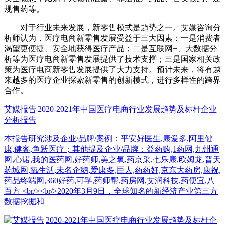
规售药等。
对于行业未来发展，新零售模式是趋势之一。艾媒咨询分
析师认为，医疗电商新零售发展受益于三大因素：一是消费者
渴望更便捷、安全地获得医疗产品；二是互联网+、大数据分
析等为医疗电商新零售发展提供了技术支撑；三是国家相关政
策为医疗电商新零售发展提供了大力支持。预计未来，将有越
来越多的医疗企业探索新零售的创新模式，进行多样性的跨界
合作。
艾媒报告|2020-2021年中国医疗电商行业发展趋势及标杆企业
分析报告
本报告研究涉及企业/品牌/案例：平安好医生,康爱多,阿里健
康,健客,鱼跃医疗；其他提及企业/品牌：益药购,1药网,九州通
网,心诺,我的医药网,好药师,美之氧,药京采,七乐康,欧姆龙,普天
药城网,氧生活,未名企鹅,爱康多,巨人,药药好,京东大药房,康祝,
药品终端网,360好药,可孚,药师帮,药房网,艾润科技,药便宜,八
百方 <br/><br/>2020年3月9日，全球知名的新经济产业第三方
数据挖掘和