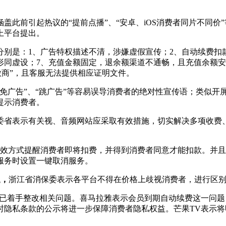
前引起热议的“提前点播”、“安卓、iOS消费者同片不同价
上平台提出。
分别是：1、广告特权描述不清，涉嫌虚假宣传；2、自动续费扣
同虚设；7、充值金额固定，退余额渠道不通畅，且充值余额安卓
微商”，且客服无法提供相应证明文件。
“免广告”、“跳广告”等容易误导消费者的绝对性宣传语；类似
提示消费者。
委省表示有关视、音频网站应采取有效措施，切实解决多项收费、
方式提醒消费者即将扣费，并得到消费者同意才能扣款。并且
服务时设置一键取消服务。
题，
浙江省消保委表示各平台不得在价格上歧视消费者，进行区
着手整改相关问题。喜马拉雅表示会员到期自动续费这一问题，
时隐私条款的公示将进一步保障消费者隐私权益。芒果TV表示