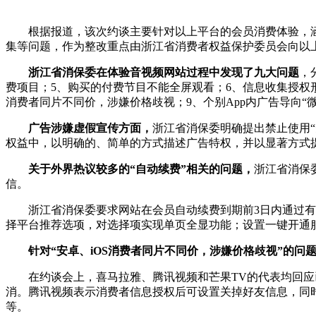
根据报道，该次约谈主要针对以上平台的会员消费体验，涵盖此
集等问题，作为整改重点由浙江省消费者权益保护委员会向以
浙江省消保委在体验音视频网站过程中发现了九大问题
，
费项目；5、购买的付费节目不能全屏观看；6、信息收集授权形
消费者同片不同价，涉嫌价格歧视；9、个别App内广告导向“
广告涉嫌虚假宣传方面，
浙江省消保委明确提出禁止使用
权益中，以明确的、简单的方式描述广告特权，并以显著方式
关于外界热议较多的“自动续费”相关的问题，
浙江省消保
信。
浙江省消保委要求网站在会员自动续费到期前3日内通过有效
择平台推荐选项，对选择项实现单页全显功能；设置一键开通
针对“安卓、iOS消费者同片不同价，涉嫌价格歧视”的问
在约谈会上，喜马拉雅、腾讯视频和芒果TV的代表均回应已
消。腾讯视频表示消费者信息授权后可设置关掉好友信息，同
等。