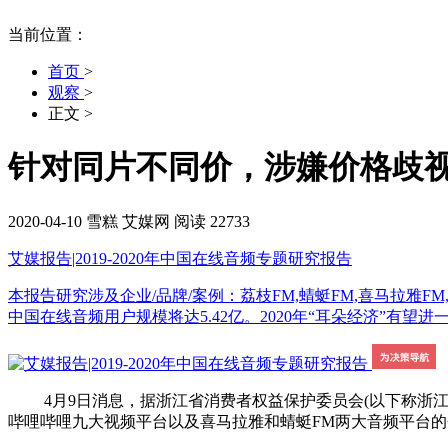
当前位置：
首页
>
观察
>
正文
>
针对同片不同价，涉嫌价格歧视
2020-04-10
雪糕
艾媒网
阅读 22733
艾媒报告|2019-2020年中国在线音频专题研究报告
本报告研究涉及企业/品牌/案例：荔枝FM,蜻蜓FM,喜马拉雅FM,懒人
中国在线音频用户规模将达5.42亿。2020年“耳朵经济”有望进一步
4月9日消息，据浙江省消费者权益保护委员会(以下称浙江省
哔哩哔哩九大视频平台以及喜马拉雅和蜻蜓FM两大音频平台