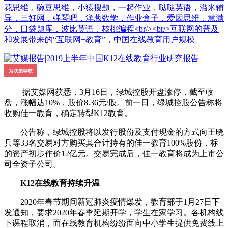
花思维，豌豆思维，小猿搜题，一起作业，哒哒英语，溢米辅
导，三好网，弹琴吧，洋葱数学，作业盒子，爱因思维，慧满
分，口袋题库，波比英语，核桃编程<br/><br/>互联网的普及
和发展带来的“互联网+教育”，中国在线教育用户规模
据艾媒网获悉，3月16日，绿城控股开盘涨停，截至收
盘，涨幅达10%，股价8.36元/股。前一日，绿城控股公告称将
收购佳一教育，确定转型K12教育。
公告称，绿城控股将以发行股份及支付现金的方式向王晓
兵等33名交易对方购买其合计持有的佳一教育100%股份，标
的资产初步作价12亿元。交易完成后，佳一教育将成为上市公
司全资子公司。
K12在线教育持续升温
2020年春节期间新冠肺炎疫情爆发，教育部于1月27日下
发通知，要求2020年春季延期开学，学生在家学习。各机构线
下课程取消，而在线教育机构纷纷面向中小学生提供免费线上