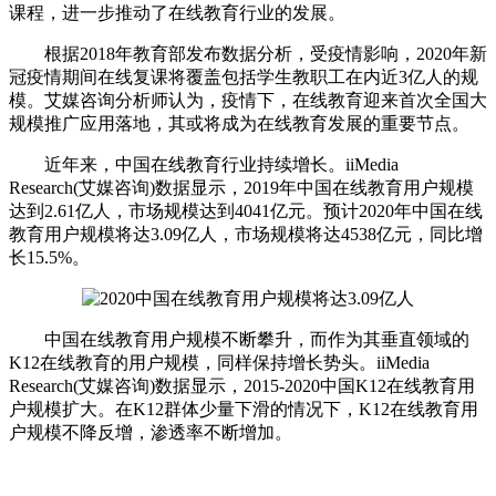
课程，进一步推动了在线教育行业的发展。
根据2018年教育部发布数据分析，受疫情影响，2020年新
冠疫情期间在线复课将覆盖包括学生教职工在内近3亿人的规
模。艾媒咨询分析师认为，疫情下，在线教育迎来首次全国大
规模推广应用落地，其或将成为在线教育发展的重要节点。
近年来，中国在线教育行业持续增长。iiMedia
Research(艾媒咨询)数据显示，2019年中国在线教育用户规模
达到2.61亿人，市场规模达到4041亿元。预计2020年中国在线
教育用户规模将达3.09亿人，市场规模将达4538亿元，同比增
长15.5%。
中国在线教育用户规模不断攀升，而作为其垂直领域的
K12在线教育的用户规模，同样保持增长势头。iiMedia
Research(艾媒咨询)数据显示，2015-2020中国K12在线教育用
户规模扩大。在K12群体少量下滑的情况下，K12在线教育用
户规模不降反增，渗透率不断增加。