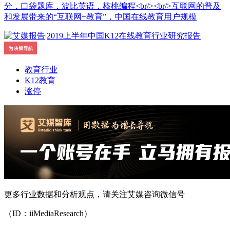
分，口袋题库，波比英语，核桃编程<br/><br/>互联网的普及
和发展带来的“互联网+教育”，中国在线教育用户规模
教育行业
K12教育
涨停
更多行业数据和分析观点，请关注艾媒咨询微信号
（ID：iiMediaResearch）