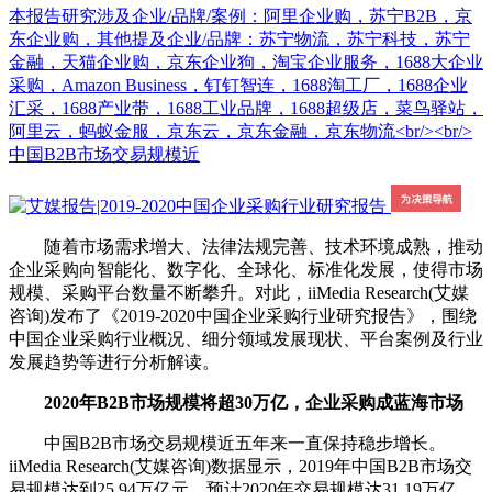
本报告研究涉及企业/品牌/案例：阿里企业购，苏宁B2B，京
东企业购，其他提及企业/品牌：苏宁物流，苏宁科技，苏宁
金融，天猫企业购，京东企业狗，淘宝企业服务，1688大企业
采购，Amazon Business，钉钉智连，1688淘工厂，1688企业
汇采，1688产业带，1688工业品牌，1688超级店，菜鸟驿站，
阿里云，蚂蚁金服，京东云，京东金融，京东物流<br/><br/>
中国B2B市场交易规模近
随着市场需求增大、法律法规完善、技术环境成熟，推动
企业采购向智能化、数字化、全球化、标准化发展，使得市场
规模、采购平台数量不断攀升。对此，iiMedia Research(艾媒
咨询)发布了《2019-2020中国企业采购行业研究报告》，围绕
中国企业采购行业概况、细分领域发展现状、平台案例及行业
发展趋势等进行分析解读。
2020年B2B市场规模将超30万亿，企业采购成蓝海市场
中国B2B市场交易规模近五年来一直保持稳步增长。
iiMedia Research(艾媒咨询)数据显示，2019年中国B2B市场交
易规模达到25.94万亿元，预计2020年交易规模达31.19万亿