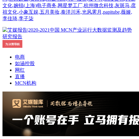
文化,婉锐(上海)电子商务,网星梦工厂,杭州微念科技,灰斑马,彦
祖文化,小象互娱,五月美妆,泰洋川禾,光风霁月,papitube,薇娅,
李佳琦,李子柒
电商
如涵控股
网红
直播
MCN机构