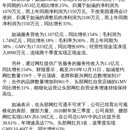
年同期的3.853亿元相比增长25%。归属于如涵的净利润为
1070万元，而上年同期净利润为1550万元。不按美国通用会计
准则，归属于如涵的调整后的净利润为2100万元，而上年同期
净利润为1550万元，同比增长35%。
如涵服务营收为1.107亿元，同比增长154%；毛利润为
1.749亿元，同比增长18%；毛利率为36%，而上年同期为
38%；GMV为17.033亿元，同比增长69%；经营性现金流净流
入8990万元，连续两个季度实现正现金流。
另外，通过网红提供广告服务的服务性收入为1.1亿元，
同比增长154%。财报显示，截至2019年12月31日，如涵签约
网红数量159个；平台顶级、老牌和新兴网红总数增加到37
个；合作的品牌数量增加到961个。头部网红自营店铺的GMV
同比增长31%，精细化运营让头部网红自营业务增速持续保持
高位。
如涵表示，在头部网红可遇不可求下，公司已培育出可规
模化的肩部、腰部力量。2020财年第三季度，公司肩部、腰部
网红实现GMV共6.58亿元，在公司总GMV中的占比提升至
38.61%，年增速高达77%。头部网红共3名，该季度实现
GMV10.46亿元，同比增长63%。