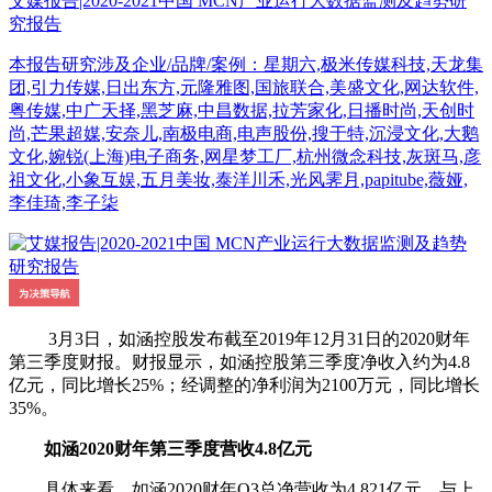
艾媒报告|2020-2021中国 MCN产业运行大数据监测及趋势研
究报告
本报告研究涉及企业/品牌/案例：星期六,极米传媒科技,天龙集
团,引力传媒,日出东方,元隆雅图,国旅联合,美盛文化,网达软件,
粤传媒,中广天择,黑芝麻,中昌数据,拉芳家化,日播时尚,天创时
尚,芒果超媒,安奈儿,南极电商,电声股份,搜于特,沉浸文化,大鹅
文化,婉锐(上海)电子商务,网星梦工厂,杭州微念科技,灰斑马,彦
祖文化,小象互娱,五月美妆,泰洋川禾,光风霁月,papitube,薇娅,
李佳琦,李子柒
3月3日，如涵控股发布截至2019年12月31日的2020财年
第三季度财报。财报显示，如涵控股第三季度净收入约为4.8
亿元，同比增长25%；经调整的净利润为2100万元，同比增长
35%。
如涵2020财年第三季度营收4.8亿元
具体来看，如涵2020财年Q3总净营收为4.821亿元，与上