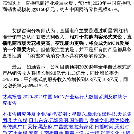
75%以上，直播电商行业发展火爆，预计到2020年中国直播电
商销售规模将达9160亿元，约占中国网络零售规模8.7%。
艾媒咨询分析师认为，直播电商主要是通过明星/网红精
准营销带货从而获取营利收入。
相对于其他内容形式来说，直
播电商市场天花板更高、变现能力更强，将会成为MCN发展
的一个重要方向。
但值得注意的是，并不是所有的产品都具备
直播性质，而有些冲动消费也不具有内容解释空间。
最后，如涵表示，公司目前预期2020财年全年自营模式的
产品销售收入将增长到9.8亿元-11.3亿元，同比增长率为
4%-20%；平台模式的服务收入将增长到2.8亿元-3.8亿元，同
比增长率为86%-152%。
艾媒报告|2020-2021中国 MCN产业运行大数据监测及趋势研
究报告
本报告研究涉及企业/品牌/案例：星期六,极米传媒科技,天龙集
团,引力传媒,日出东方,元隆雅图,国旅联合,美盛文化,网达软件,
粤传媒,中广天择,黑芝麻,中昌数据,拉芳家化,日播时尚,天创时
尚,芒果超媒,安奈儿,南极电商,电声股份,搜于特,沉浸文化,大鹅