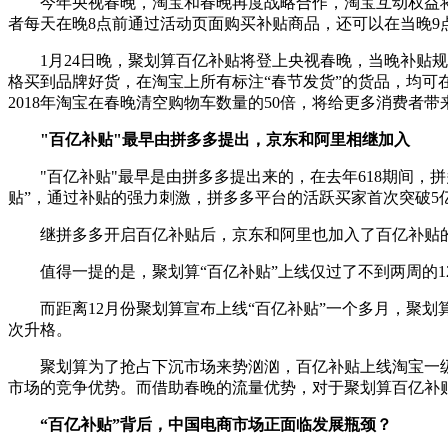
今年央视春晚，淘宝和春晚再度战略合作，淘宝互动权益将主要
者每天在晚8点前通过活动页面购买补贴商品，还可以在当晚9
1月24日晚，聚划算百亿补贴将登上央视春晚，当晚补贴规
格买到品牌好货，在淘宝上所有标注“春节发货”的货品，均可在
2018年淘宝在春晚清空购物车数量的50倍，将给更多消费者
"百亿补贴"最早由拼多多提出，京东和阿里相继加入
"百亿补贴"最早是由拼多多提出来的，在去年618期间，拼
贴”，通过补贴的强力刺激，拼多多平台的活跃买家首次突破5
继拼多多开启百亿补贴后，京东和阿里也加入了百亿补贴的战
值得一提的是，聚划算“百亿补贴”上线仅过了不到两周的12月2
而距离12月份聚划算宣布上线“百亿补贴”一个多月，聚划
次升格。
聚划算为了抢占下沉市场来势汹汹，百亿补贴上线淘宝一级入
市场的竞争优势。而借助春晚的流量优势，对于聚划算百亿补
“百亿补贴”背后，中国电商市场正面临发展瓶颈？