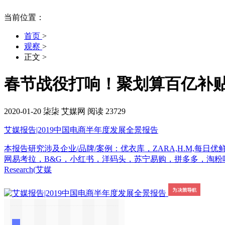
当前位置：
首页
>
观察
>
正文
>
春节战役打响！聚划算百亿补贴
2020-01-20
柒柒
艾媒网
阅读 23729
艾媒报告|2019中国电商半年度发展全景报告
本报告研究涉及企业/品牌/案例：优衣库，ZARA,H.M,每日
网易考拉，B&G，小红书，洋码头，苏宁易购，拼多多，淘粉吧，返利，
Research(艾媒