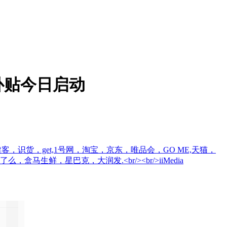
补贴今日启动
，识货，get,1号网，淘宝，京东，唯品会，GO ME,天猫，
生鲜，星巴克，大润发.<br/><br/>iiMedia