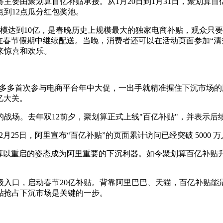
由聚划算百亿补贴承接。从1月20日到1月31日，聚划算百
点到12点瓜分红包奖池。
模达到10亿，是春晚历史上规模最大的独家电商补贴，观众只
春节假期中继续配送。当晚，消费者还可以在活动页面参加“清空淘
带来惊喜和欢乐。
多多首次参与电商平台年中大促，一出手就精准握住下沉市场的脉搏
亿大关。
场。去年双12前夕，聚划算正式上线"百亿补贴"，并表示后
5日，阿里宣布“百亿补贴”的页面累计访问已经突破 5000 
算以重启的姿态成为阿里重要的下沉利器。如今聚划算百亿补贴
口，启动春节20亿补贴。背靠阿里巴巴、天猫，百亿补贴能
贴抢占下沉市场是关键的一步。