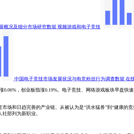
展概况及细分市场研究数据
视频游戏和电子竞技
中国电子竞技市场发展状况与电竞粉丝行为调查数据
在
涨0.06%，创业板指涨0.19%。电子竞技、网络游戏板块早
场和日趋完善的产业链。从被认为是“洪水猛兽”到“健康的竞
人社部列为新职业。