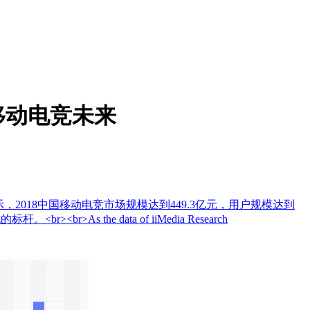
移动电竞未来
示，2018中国移动电竞市场规模达到449.3亿元，用户规模达到
the data of iiMedia Research