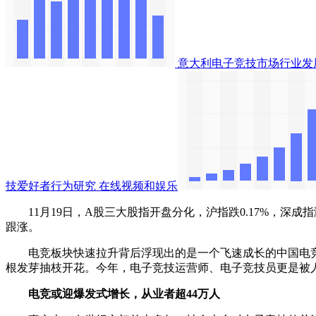
意大利电子竞技市场行业发
技爱好者行为研究
在线视频和娱乐
11月19日，A股三大股指开盘分化，沪指跌0.17%，深成指
跟涨。
电竞板块快速拉升背后浮现出的是一个飞速成长的中国电竞市
根发芽抽枝开花。今年，电子竞技运营师、电子竞技员更是被
电竞或迎爆发式增长，从业者超44万人