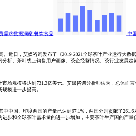
费需求数据洞察
餐饮食品
中
日，艾媒咨询发布了《2019-2021全球茶叶产业运行大数
例分析、茶叶线上销售用户画像、茶企经营情况、茶行业发展趋
市场规模将达到731.3亿美元。艾媒咨询分析师认为，总体而
场规模进一步提高。
国、印度两国的产量已达到67.1%，两国分别贡献了261.6万吨(4
的进步和全球茶叶需求量的进一步增加，主要茶叶生产国的产量