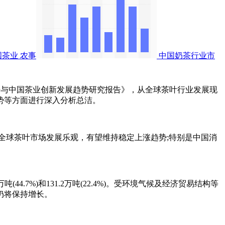
国茶业
农事
中国奶茶行业市
据与中国茶业创新发展趋势研究报告》，从全球茶叶行业发展现
势等方面进行深入分析总洁。
言全球茶叶市场发展乐观，有望维持稳定上涨趋势;特别是中国消
4.7%)和131.2万吨(22.4%)。受环境气候及经济贸易结构等
仍将保持增长。