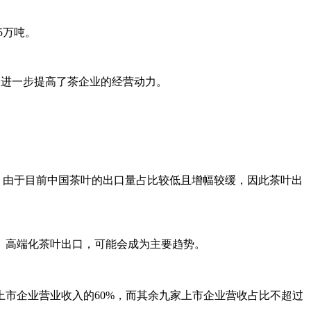
5万吨。
红利进一步提高了茶企业的经营动力。
，由于目前中国茶叶的出口量占比较低且增幅较缓，因此茶叶出
、高端化茶叶出口，可能会成为主要趋势。
上市企业营业收入的60%，而其余九家上市企业营收占比不超过