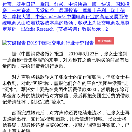
付宝、花生日记、腾讯、红杉、中通快递、顺丰快递、国和投
资、一村资本、天堂硅谷、鼎晖投资、摩根士丹利、瑞士信
贷、摩根大通、中金<br/><br/> 中国电商行业的高速发展而传
统电商又面临着获客成本高的瓶颈，客观上为社交电商发展奠
定基础。iiMedia Research（艾媒咨询）数据显示，2
据《中国消费者报》报道，2019年8月23日，张女士接到
一通自称“云集客服”的来电，对方称其之前已购买的商品有质
量问题，要给消费者进行退款。
对方声称将钱款转入了张女士的支付宝账号，但张女士并
未收到。对此“客服”称，需跟他们合作的平台“美团生活费”走
“流水”。即张女士要先在美团生活费借款8000，然后将扣除订
单金额以外的钱款转给对方微信，最后再把美团生活费的借款
记录清除掉，以此完成“流水”。
然而完成转账后，对方声称还要继续走流水，让张女士再
去滴滴出行、支付宝-借呗借款，用微信进行转账。张女士将
信将疑，却最终还是被骗6965元。据警方调查出涉案账户，已
有上百人被骗。