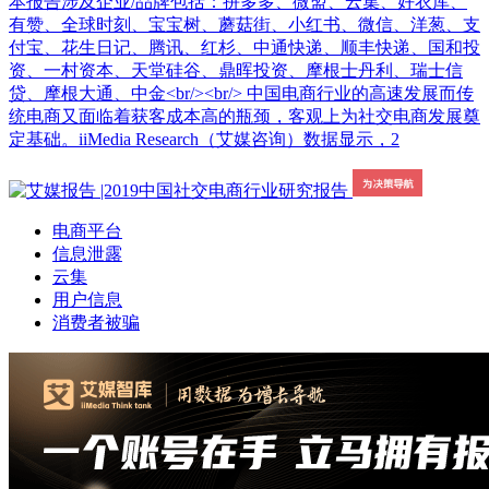
本报告涉及企业/品牌包括：拼多多、微盟、云集、好衣库、
有赞、全球时刻、宝宝树、蘑菇街、小红书、微信、洋葱、支
付宝、花生日记、腾讯、红杉、中通快递、顺丰快递、国和投
资、一村资本、天堂硅谷、鼎晖投资、摩根士丹利、瑞士信
贷、摩根大通、中金<br/><br/> 中国电商行业的高速发展而传
统电商又面临着获客成本高的瓶颈，客观上为社交电商发展奠
定基础。iiMedia Research（艾媒咨询）数据显示，2
电商平台
信息泄露
云集
用户信息
消费者被骗