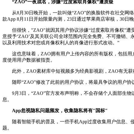
“ZAO”一夜成名，涉嫌“过度索取肖像权”遭质疑
从8月30日晚开始，一款叫做“ZAO”的换脸软件在社交网
款App 8月11日开始限量内测，23日通过苹果商店审核，30
但很快，"ZAO"就因其用户协议涉嫌“过度索取肖像权”遭
意授予‘ZAO’及其关联公司全球范围内完全免费、不可撤销
以及利用技术对您或肖像权利人的肖像进行形式改动。”
这也意味着，ZAO拥有用户上传内容的所有版权，包括用户的肖
度使用用户数据被指责。
此外，ZAO素材库中短视频多为经典影视剧，ZAO有无获得
随即“ZAO”修改了此前的用户协议，将最具争议的用户协议
9月3日，“ZAO”官方发布声明称，不会存储个人面部生物识
息。
App忽视隐私问题频发，收集隐私将有"国标"
随着智能手机的普及，一些手机App过度收集用户信息、侵
题。