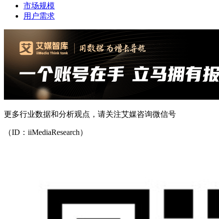
市场规模
用户需求
更多行业数据和分析观点，请关注艾媒咨询微信号
（ID：iiMediaResearch）