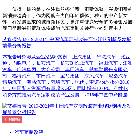
值得一提的是，在注重服务消费、消费体验、兴趣消费的
新消费趋势下，作为网购主力的年轻群体、独立的中产新女
性、有发展需求的城市新移民，更注重健康安全的多金银发族
等四类新兴消费群体将成为汽车定制改装行业的消费主力。
艾媒报告 |2019-2021年中国汽车定制改装产业现状剖析及发展
前景分析报告
本报告研究涉及企业/品牌/案例：上汽集团，华域汽车，比亚
迪，均胜电子，长安汽车，长安B,长城汽车，福田汽车，江淮
汽车，广汽集团，大众公司，丰田汽车，戴姆勒股份有限公
司，福特汽车，本田汽车，宝马集团，东风汽车，尼桑汽车，
猎豹汽车，海马汽车，奇瑞汽车，现代，雷诺<br/><br/>2018
年，中国私人汽车拥有量超过2亿，同比增长12.0%。个性化
消费方式推动汽车定制改装产业发展。2016年中国中产阶层
汽车定制改装