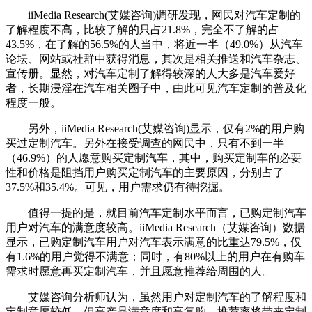
iiMedia Research(艾媒咨询)调研发现，网民对汽车定制的
了解程度不高，比较了解的只占21.8%，完全不了解的占
43.5%，在了解的56.5%的人当中，将近一半（49.0%）从汽车
论坛、网站或社群中获得消息，其次是相关推送和汽车杂志、
宣传册。显然，对汽车定制了解得较深的人大多是汽车爱好
者，长期浸淫在汽车相关圈子中，由此可见汽车定制的普及化
程度一般。
另外，iiMedia Research(艾媒咨询)显示，仅有2%的用户购
买过定制汽车。另外在接受调查的网民中，只有不到一半
（46.9%）的人愿意购买定制汽车，其中，购买定制车的必要
性和价格是阻挡用户购买定制汽车的主要原因，分别占了
37.5%和35.4%。可见，用户需求仍有待挖掘。
值得一提的是，就目前汽车定制水平而言，已购定制汽车
用户对汽车的满意度较高。iiMedia Research（艾媒咨询）数据
显示，已购定制汽车用户对汽车表示满意的比重达79.5%，仅
有1.6%的用户觉得不满意；同时，有80%以上的用户在有购车
需求时愿意再买定制汽车，并且愿意推荐给周围的人。
艾媒咨询分析师认为，虽然用户对定制汽车的了解程度和
定制意愿较低，但高产品满意度和高复购、推荐率将带来定制