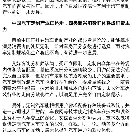
汽车的普及与推广。因此，用户自发推荐属性有利于汽车定制
产业的进一步发展。
中国汽车定制产业正起步，四类新兴消费群体将成消费主
力
目前中国正处在汽车定制产业的起步发展阶段，能够基本
满足消费者的浅层定制，即对车身部分参数进行选择，而对汽
车定制规模化生产程度不高，有待进一步发展。
艾媒咨询分析师认为，受厂商限制，定制内容集中在外观
内饰和装备配置，基础系统部分可选项较少，用户尚无法实现
完成自由定制，但是汽车定制改装逐渐成为用户的重要需求，
汽车定制改装是汽车企业转型升级的主要发展路径之一。随着
消费水平的提高、技术的进步和成本价格的下降，未来汽车改
装行业将走向分散化生产，以满足用户完全自由定制需求。
另外，定制汽车能根据用户需求配备各种装备或系统，并
进一步通过人工智能、车联网等技术使定制汽车在技术和设备
上有利于人车交互的深化。艾媒咨询分析师认为，技术发展将
促进定制汽车人车交互的深化，在视、听、说、动等多个方面
达成人与车的互动，最大化提升汽车用户的驾驶体验。