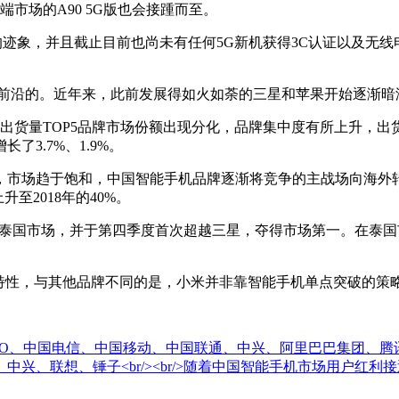
市场的A90 5G版也会接踵而至。
迹象，并且截止目前也尚未有任何5G新机获得3C认证以及无线
沿的。近年来，此前发展得如火如荼的三星和苹果开始逐渐暗
全球智能手机出货量TOP5品牌市场份额出现分化，品牌集中度有所上升，
3.7%、1.9%。
场趋于饱和，中国智能手机品牌逐渐将竞争的主战场向海外转移，
至2018年的40%。
力开拓泰国市场，并于第四季度首次超越三星，夺得市场第一。在泰
”特性，与其他品牌不同的是，小米并非靠智能手机单点突破的策
O、中国电信、中国移动、中国联通、中兴、阿里巴巴集团、腾讯、
兴、联想、锤子<br/><br/>随着中国智能手机市场用户红