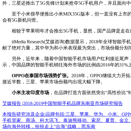
外，三星还推出了5G先锋计划来抢夺5G手机用户，并且面向中端
至于小米很早便推出小米MIX35G版本，但一直没有上市的
会有5G新机问世。
相较于苹果明年才会推出5G手机，显然，国产品牌是走在前
iiMedia Research(艾媒咨询)数据显示，2018年
献了绝对力量，其中华为和小米表现最为突出，市场份额分别增长了
另外，近年来，随着中国智能手机市场用户红利接近尾声，市
示，中国品牌的智能手机销往海外市场的比例由2016年的31%上升
OPPO在泰国市场强势扩张。
2018年，OPPO继续大
接近半数，三星、苹果市场份额均出现大幅下降。
小米主攻印度市场
，在品牌打造方面依然突出“高性价比
艾媒报告 |2018-2019中国智能手机品牌东南亚市场研究报告
本报告研究涉及企业/品牌包括:三星、苹果、华为、小米、OPP
手机管家、商汤、科大讯飞、泰迪熊移动、索尼、夏普、金立、中
场向海外转移，纷纷走上“出海”战略，而东南