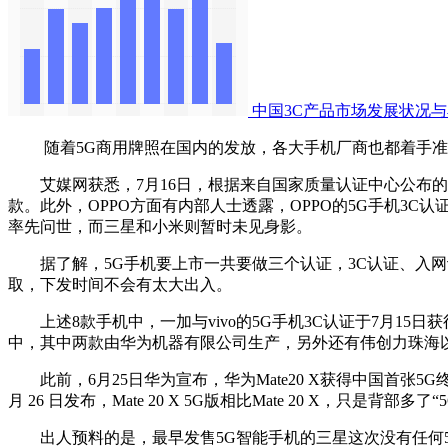
中国3C产品市场发展状况
随着5G商用牌照在国内的发放，各大手机厂商也都着手准备
艾媒网获悉，7月16日，根据来自国家质量认证中心公布的信息
款。此外，OPPO方面有内部人士透露，OPPO的5G手机3C认
率先问世，而三星和小米则暂时未见身影。
据了解，5G手机要上市一共要做三个认证，3C认证、入网
取，下发时间不会有太大出入。
上述8款手机中，一加与vivo的5G手机3C认证于7月15日
中，其中两款由华为机器有限公司生产，另外还有伟创力珠海
此前，6月25日华为宣布，华为Mate20 X获得中国首张5G终端
月 26 日发布，Mate 20 X 5G版相比Mate 20 X，
出人预料的是，最早发售5G智能手机的三星这次没有任何5G机型