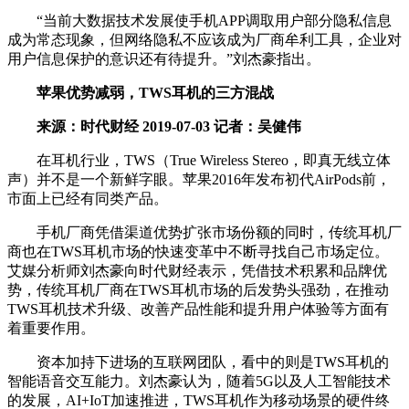
“当前大数据技术发展使手机APP调取用户部分隐私信息
成为常态现象，但网络隐私不应该成为厂商牟利工具，企业对
用户信息保护的意识还有待提升。”刘杰豪指出。
苹果优势减弱，TWS耳机的三方混战
来源：时代财经 2019-07-03 记者：吴健伟
在耳机行业，TWS（True Wireless Stereo，即真无线立体
声）并不是一个新鲜字眼。苹果2016年发布初代AirPods前，
市面上已经有同类产品。
手机厂商凭借渠道优势扩张市场份额的同时，传统耳机厂
商也在TWS耳机市场的快速变革中不断寻找自己市场定位。
艾媒分析师刘杰豪向时代财经表示，凭借技术积累和品牌优
势，传统耳机厂商在TWS耳机市场的后发势头强劲，在推动
TWS耳机技术升级、改善产品性能和提升用户体验等方面有
着重要作用。
资本加持下进场的互联网团队，看中的则是TWS耳机的
智能语音交互能力。刘杰豪认为，随着5G以及人工智能技术
的发展，AI+IoT加速推进，TWS耳机作为移动场景的硬件终