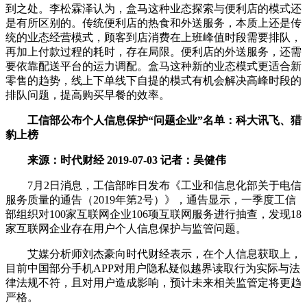
到之处。李松霖泽认为，盒马这种业态探索与便利店的模式还
是有所区别的。传统便利店的热食和外送服务，本质上还是传
统的业态经营模式，顾客到店消费在上班峰值时段需要排队，
再加上付款过程的耗时，存在局限。便利店的外送服务，还需
要依靠配送平台的运力调配。盒马这种新的业态模式更适合新
零售的趋势，线上下单线下自提的模式有机会解决高峰时段的
排队问题，提高购买早餐的效率。
工信部公布个人信息保护“问题企业”名单：科大讯飞、猎
豹上榜
来源：时代财经 2019-07-03 记者：吴健伟
7月2日消息，工信部昨日发布《工业和信息化部关于电信
服务质量的通告（2019年第2号）》，通告显示，一季度工信
部组织对100家互联网企业106项互联网服务进行抽查，发现18
家互联网企业存在用户个人信息保护与监管问题。
艾媒分析师刘杰豪向时代财经表示，在个人信息获取上，
目前中国部分手机APP对用户隐私疑似越界读取行为实际与法
律法规不符，且对用户造成影响，预计未来相关监管定将更趋
严格。