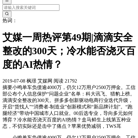
热词：
艾媒一周热评第49期|滴滴安全
整改的300天；冷水能否浇灭百
度的AI热情？
2019-07-08
枫璟
艾媒网
阅读 21792
摘要
小鸣单车负债逾4000万，仍欠12万用户2500万押金。工信
部公布个人信息保护“问题企业”名单：科大讯飞、猎豹上榜。
滴滴安全整改的300天。拼多多创新驱动电商行业迭代升级，
开启“货找人”“消费者-制造业”创新模式和“新品牌计划”。“跑
腿经济”带动中国城市人口就业。00后选专业，导向多元如何
博弈？冷水能否浇灭百度的AI热情？盒马鲜生上线第五种业
态，不切实际还是击中了痛点？苹果优势减弱，TWS耳
小鸣单车负债逾4000万，仍欠12万用户2500万押金。工信