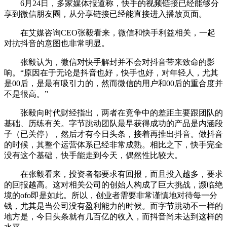
6月24日，多家媒体报道称，快手的视频链接已经能够分
享到微信朋友圈，从分享链接已经能直接进入播放页面。
在艾媒咨询CEO张毅看来，微信和快手利益相关，一起
对抗抖音的意图也非常明显。
张毅认为，微信对快手解封并不会对抖音带来致命的影
响。“原因在于无论是抖音也好，快手也好，对年轻人，尤其
是00后，是最有吸引力的，然而微信的用户和00后的重合度并
不是很高。”
张毅向时代财经指出，两者在竞争中的差距主要跟团队的
基础、历练有关。字节跳动团队最早获得成功的产品是内涵段
子（已关停），然后才有今日头条，接着再推出抖音。做抖音
的时候，其整个运营体系已经非常成熟。相比之下，快手完全
没有这个基础，快手能走到今天，偶然性比较大。
在张毅看来，投资者都要求有回报，而且投入越多，要求
的回报越高。这对相关公司的创始人构成了巨大挑战，濒临绝
境的ofo即是如此。所以，创业者需要非常谨慎地对待每一分
钱，尤其是当公司没有盈利能力的时候。而字节跳动不一样的
地方是，今日头条就有几百亿的收入，而抖音尚未达到这样的