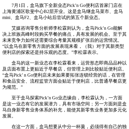
7月1日，盒马旗下全新业态Pick’n Go便利店首家门店在
上海黄浦区歌斐中心B2层开业。这是盒马继盒马菜市、盒马
mini、盒马F2、盒马小站后尝试的第五个新业态。
艾媒咨询零售分析师李松霖则认为，盒马Pick’n Go能解
决上班族高峰时段购买早餐的痛点，具有发展的机会。至于其
未来竞争力如何还需要综合考量其规模扩张后的运营情况。
“以盒马在新零售方面的发展表现来看，（我）对于其新类型
便利店的探索还是持乐观的态度。”李松霖表示。
盒马的这一新业态在李松霖看来，运营形态即商品品种以
及店面布置上更贴近于早餐店，但管理上则比较贴近便利店。
“盒马Pick’ n Go便利店未来如果要拓张连锁经营的话，在管理
和食品安全、流程监管方面会贴近于便利店，比普通早餐店更
为规范。”
至于盒马探索Pick’n Go业态缘由，李松霖认为，一方面
是这一业态有它的发展潜力，具有市场空间；另一方面则是盒
马自身新零售业务体系的补充，能使其新零售业务更加多元化
发展。
在这一方面，盒马想要从中分一杯羹，必须得有自己的独