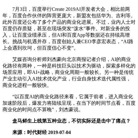
7月3日，百度举行Create 2019AI开发者大会，相比前两
年，百度合作伙伴的阵营更庞大，新盟友包括华为、吉利等。
此外百度还公布了多个产品的商业化进展。不过，业内人士对
百度仍存质疑，甚至在现场突发“泼水”事件。对新业务的投
入，让百度业绩承压，但AI和百度App等数据还在持续高增
长。挑战与机遇并存，百度创始人兼CEO李彦宏表态，“AI路
上会遇到坎坷，但百度信心不变”。
艾媒咨询分析师刘杰豪向北京商报记者介绍，AI的商业
化路径有两种，一种是科技巨头以技术为驱动，探索多样化的
场景应用，即AI+战略，商业化周期一般较长。另一种是传统
产业主动引入AI技术优化产业，行业自身技术迭代属性强，
商业化进程一般较快。
“以百度AI的商业化路径来看，它属于前者，进入商业化
加速阶段后，爆发力将陆续呈现，在当下的时间节点看，百度
商业化的时间点不算晚”，刘杰豪说。
盒马鲜生上线第五种业态，不切实际还是击中了痛点？
来源：时代财经 2019-07-04