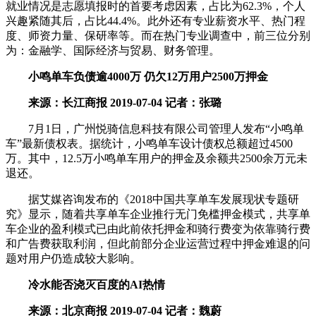
就业情况是志愿填报时的首要考虑因素，占比为62.3%，个人
兴趣紧随其后，占比44.4%。此外还有专业薪资水平、热门程
度、师资力量、保研率等。而在热门专业调查中，前三位分别
为：金融学、国际经济与贸易、财务管理。
小鸣单车负债逾4000万 仍欠12万用户2500万押金
来源：长江商报 2019-07-04 记者：张璐
7月1日，广州悦骑信息科技有限公司管理人发布“小鸣单
车”最新债权表。据统计，小鸣单车设计债权总额超过4500
万。其中，12.5万小鸣单车用户的押金及余额共2500余万元未
退还。
据艾媒咨询发布的《2018中国共享单车发展现状专题研
究》显示，随着共享单车企业推行无门免槛押金模式，共享单
车企业的盈利模式已由此前依托押金和骑行费变为依靠骑行费
和广告费获取利润，但此前部分企业运营过程中押金难退的问
题对用户仍造成较大影响。
冷水能否浇灭百度的AI热情
来源：北京商报 2019-07-04 记者：魏蔚