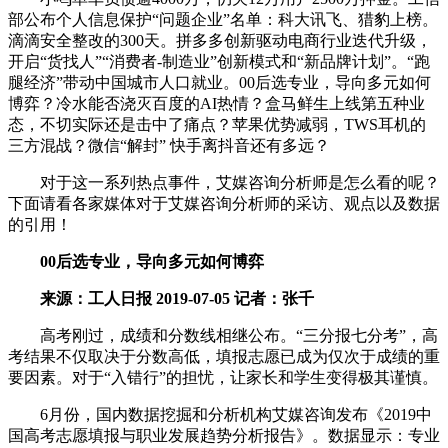
部公布个人信息保护“问题企业”名单：科大讯飞、猎豹上榜。
滴滴安全整改的300天。拼多多创新驱动电商行业迭代升级，
开启“货找人”“消费者-制造业”创新模式和“新品牌计划”。“跑
腿经济”带动中国城市人口就业。00后选专业，导向多元如何
博弈？冷水能否浇灭百度的AI热情？盒马鲜生上线第五种业
态，不切实际还是击中了痛点？苹果优势减弱，TWS耳机的
三方混战？微信“解封” 快手离抖音还有多远？
对于这一系列热点事件，艾媒咨询分析师是怎么看的呢？
下面请看各家媒体对于艾媒咨询分析师的采访、观点以及数据
的引用！
00后选专业，导向多元如何博弈
来源：工人日报 2019-07-05 记者：张千
高考刚过，成绩和分数线相继公布。“三分报七分考”，高
考结果不仅取决于分数高低，填报志愿已成为仅次于成绩的重
要因素。对于“入错行”的担忧，让家长和学生变得极其谨慎。
6月份，国内数据挖掘和分析机构艾媒咨询发布《2019中
国高考志愿填报与职业发展趋势分析报告》。数据显示：专业