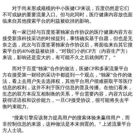
对于尚未形成规模的中小医健CP来说，百度仍然是它们
不可或缺的重要流量入口。但与此同时，医疗健康内容放也面
临来自其他搜索平台的利益被砍掉的影响。
有一家已经与百度签署独家合作协议的医疗健康内容方在
接受新浪科技采访的时候提到，事情确实基于自愿，但也是无
奈之选，此次与百度签署独家合作协议后，将面临来自其它搜
索平台的40%收益被砍掉，“对我们小的CP方（内容生产方）
来说，影响还是蛮大的，有可能不久之后就倒闭了。”
而对于百度“独家”合作的做法，医健CP和多家流量平台
方在接受第一财经的采访中都提到一个观点，“独家”合作的做
法，看上去用户失去选择权，其他平台用户很难获取平等医疗
信息的权利，这并不利于医疗信息的普及传播。在他们看来，
生态的双方本应互相制衡的关系，平台需要内容，内容方以此
获得话语权和议价能力，一旦CP接受协议，很可能将失去平
衡约束能力。
“搜索引擎应该努力提高用户的搜索体验来赢得用户，而
非控制信息的来源，这种做法是本末倒置的。” 上述流量平台
方人士说。