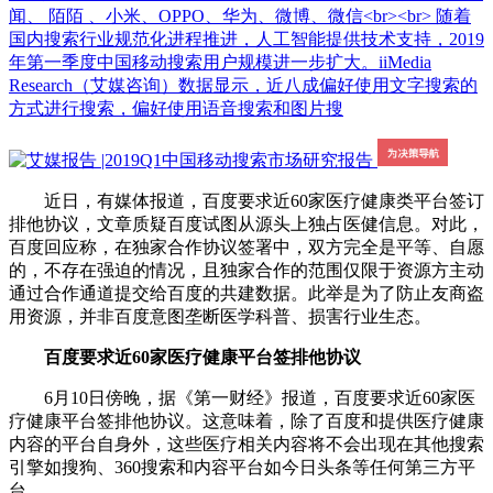
闻、 陌陌 、小米、OPPO、华为、微博、微信<br><br> 随着
国内搜索行业规范化进程推进，人工智能提供技术支持，2019
年第一季度中国移动搜索用户规模进一步扩大。iiMedia
Research（艾媒咨询）数据显示，近八成偏好使用文字搜索的
方式进行搜索，偏好使用语音搜索和图片搜
近日，有媒体报道，百度要求近60家医疗健康类平台签订
排他协议，文章质疑百度试图从源头上独占医健信息。对此，
百度回应称，在独家合作协议签署中，双方完全是平等、自愿
的，不存在强迫的情况，且独家合作的范围仅限于资源方主动
通过合作通道提交给百度的共建数据。此举是为了防止友商盗
用资源，并非百度意图垄断医学科普、损害行业生态。
百度要求近60家医疗健康平台签排他协议
6月10日傍晚，据《第一财经》报道，百度要求近60家医
疗健康平台签排他协议。这意味着，除了百度和提供医疗健康
内容的平台自身外，这些医疗相关内容将不会出现在其他搜索
引擎如搜狗、360搜索和内容平台如今日头条等任何第三方平
台 。