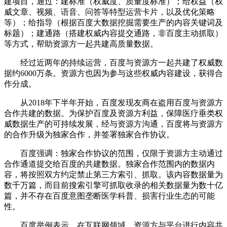
建项目，通过：建标准（权威度、质量度标准）；给权益（权
威文章、视频、语音、问答等特型运营卡片，以及优化策略
等）；给指导（根据百度大数据挖掘需要生产的内容关键词及
标题）；建通路（搭建权威内容提交通路，非百度主动抓取）
等方式，帮助资源方一起共建高质量数据。
经过近两年的持续运营，百度与资源方一起共建了权威数
据约6000万条。资源方也因为参与这些权威内容建设，获得合
作分成。
从2018年下半年开始，百度发现友商在盗用百度与资源方
合作共建的数据。为保护百度及资源方利益，保障医疗垂类权
威数据生产的可持续发展，经与资源方沟通，百度将与资源方
的合作升级为独家合作，并签署独家合作协议。
百度强调：独家合作协议的范围，仅限于资源方主动通过
合作通道提交给百度的共建数据。独家合作范围内的数据内
容，将按照双方约定禁止第三方索引、抓取。该内容数据量为
数千万篇，而目前搜索引擎可抓取收录的相关数据量为数十亿
篇，并不存在百度意图垄断医学科普、损害行业生态的可能
性。
百度举例表示，在互联网领域，资源方与平台进行内容共