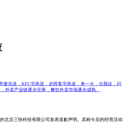
查
劳麦乐送，KFC宅急送，必胜客宅急送，来一火，点我达，闪
发展，外卖产业链逐步完善，餐饮外卖市场逐步成熟。
隶属的北京三快科技有限公司发表道歉声明。其称今后的经营活动