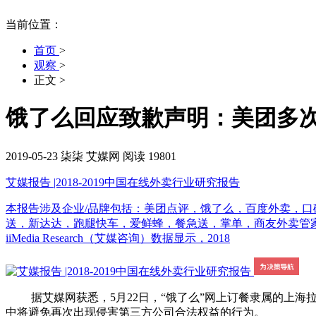
当前位置：
首页
>
观察
>
正文
>
饿了么回应致歉声明：美团多次
2019-05-23
柒柒
艾媒网
阅读 19801
艾媒报告 |2018-2019中国在线外卖行业研究报告
本报告涉及企业/品牌包括：美团点评，饿了么，百度外卖，口
送，新达达，跑腿快车，爱鲜蜂，餐急送，掌单，商友外卖管家，
iiMedia Research（艾媒咨询）数据显示，2018
据艾媒网获悉，5月22日，“饿了么”网上订餐隶属的上海拉
中将避免再次出现侵害第三方公司合法权益的行为。