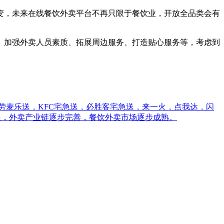
，未来在线餐饮外卖平台不再只限于餐饮业，开放全品类会有
加强外卖人员素质、拓展周边服务、打造贴心服务等，考虑到
劳麦乐送，KFC宅急送，必胜客宅急送，来一火，点我达，闪
发展，外卖产业链逐步完善，餐饮外卖市场逐步成熟。