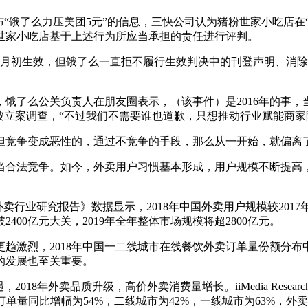
饿了么力压美团5元”的信息，三快公司认为猪粉世家小吃店在“
世家小吃店基于上述行为所应当承担的责任进行评判。
月初生效，但饿了么一直拒不履行生效判决中的刊登声明、消除影
了么公关负责人在朋友圈表示，（该事件）是2016年的事，当
被立案调查，“不过我们不需要谁也道歉，只想推动行业赋能商家
竞争变成恶性的，通过不竞争的手段，那么从一开始，就偏离
合法竞争。如今，外卖用户习惯基本形成，用户规模不断提高，
9中国在线外卖行业研究报告》数据显示，2018年中国外卖用户规模较201
400亿元大关，2019年全年整体市场规模将超2800亿元。
，2018年中国一二线城市在线餐饮外卖订单量份额分布中，美
的发展也至关重要。
年外卖品质升级，高价外卖消费量增长。iiMedia Researc
的订单量同比增幅为54%，二线城市为42%，一线城市为63%，