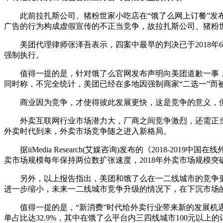
此前拉扎斯公司、猪粉世家小吃店在“饿了么网上订餐”发布“
广告的行为构成虚假宣传的不正当竞争，故拉扎斯公司、猪粉
美团代理律师张泽吾表示，四案中最早的判决已于2018年6
强制执行。
值得一提的是，针对饿了么官网发布声明向美团道歉一事，饿
同时称，不完全统计，美团已经在多地因强制商家“二选一”而
商业因为竞争，才使得彼此发展更快，这是竞争的意义，但
外卖互联网行业市场潜力大，厂商之间竞争激烈，还需正当
外卖时代到来，外卖市场竞争随之进入新格局。
据iiMedia Research(艾媒咨询)发布的《2018-201
卖市场规模每年保持两位数扩张速度，2018年外卖市场规模突破2
另外，以上报告指出，美团和饿了么在一二线城市的竞争更趋激烈
进一步缩小，未来一二线城市竞争升级的情况下，在下沉市场
值得一提的是，“新消费”时代给外卖行业带来新的发展机遇，2018
单占比达32.9%，其中在饿了么平台内三四线城市100元以上