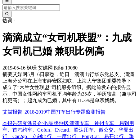
热词：
滴滴成立“女司机联盟”：九成
女司机已婚 兼职比例高
2019-05-16
枫璟
艾媒网
阅读 19080
摘要
艾媒网5月16日获悉，近日，滴滴出行华东党总支、滴滴
上海分公司在上海市静安区妇联、上海大宁集团党委指导下，
成立了“木兰女性联盟”司机服务组织。据此前发布的报告显
示，中国女性网约车司机平均年龄为35岁，学历较高（兼职司
机更高）；超九成为已婚，其中有11.3%是单亲妈妈。
艾媒报告 |2018-2019中国打车出行专题监测报告
本报告研究涉及企业/品牌包括:滴滴专车、神州专车、易到用
车、首汽约车、Gofun、Evcard、盼达用车、微公交、华夏出
行、Car2go、立刻出行、一度出行、PonyCar、易开出行、嗨