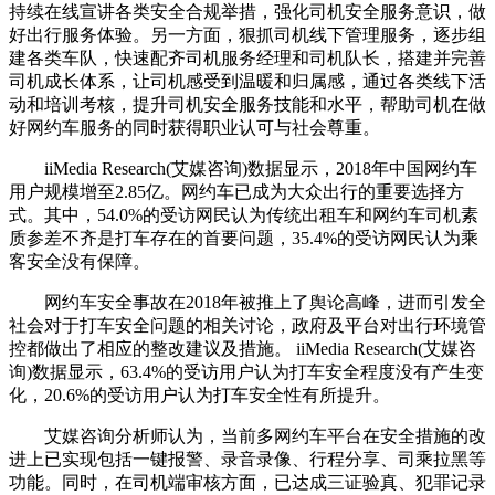
持续在线宣讲各类安全合规举措，强化司机安全服务意识，做
好出行服务体验。另一方面，狠抓司机线下管理服务，逐步组
建各类车队，快速配齐司机服务经理和司机队长，搭建并完善
司机成长体系，让司机感受到温暖和归属感，通过各类线下活
动和培训考核，提升司机安全服务技能和水平，帮助司机在做
好网约车服务的同时获得职业认可与社会尊重。
iiMedia Research(艾媒咨询)数据显示，2018年中国网约车
用户规模增至2.85亿。网约车已成为大众出行的重要选择方
式。其中，54.0%的受访网民认为传统出租车和网约车司机素
质参差不齐是打车存在的首要问题，35.4%的受访网民认为乘
客安全没有保障。
网约车安全事故在2018年被推上了舆论高峰，进而引发全
社会对于打车安全问题的相关讨论，政府及平台对出行环境管
控都做出了相应的整改建议及措施。 iiMedia Research(艾媒咨
询)数据显示，63.4%的受访用户认为打车安全程度没有产生变
化，20.6%的受访用户认为打车安全性有所提升。
艾媒咨询分析师认为，当前多网约车平台在安全措施的改
进上已实现包括一键报警、录音录像、行程分享、司乘拉黑等
功能。同时，在司机端审核方面，已达成三证验真、犯罪记录