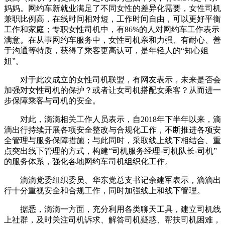
妈妈。网约车新就业满足了不同女性的差异化需要，女性司机
兼职比例高，在线时间相对短，工作时间自由，可以更好平衡
工作和家庭；专职女性司机中，有86%的人对网约车工作表示
满意。在从事网约车服务中，女性司机亲和力强、有耐心、善
于沟通等特质，获得了乘客更高认可，是年轻人的“知心姐
姐”。
对于此次成立的女性司机联盟，有网友表示，未来是否会
加强对女性司机的保护？或者让女司机搭配女乘客？从而进一
步保障乘客与司机的安全。
对此，滴滴相关工作人员表示，自2018年下半年以来，滴
滴出行持续开展各项安全整改与合规化工作，不断推进各项安
全管理与服务保障措施；与此同时，采取线上线下相结合、重
点突出线下管理的方式，构建“司机服务经理-司机队长-司机”
的服务体系，强化各地网约车司机组织化工作。
滴滴党委组织委员、华东党总支书记余建军表示，滴滴出
行十分重视安全和合规工作，同时加强线上和线下管理。
据悉，滴滴一方面，充分利用各类聊天工具，建立司机线
上社群，及时关注司机诉求、解答司机疑惑、帮扶司机困难，