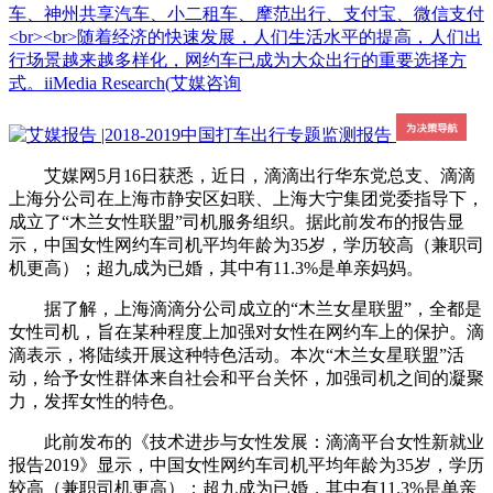
车、神州共享汽车、小二租车、摩范出行、支付宝、微信支付
<br><br>随着经济的快速发展，人们生活水平的提高，人们出
行场景越来越多样化，网约车已成为大众出行的重要选择方
式。iiMedia Research(艾媒咨询
艾媒网5月16日获悉，近日，滴滴出行华东党总支、滴滴
上海分公司在上海市静安区妇联、上海大宁集团党委指导下，
成立了“木兰女性联盟”司机服务组织。据此前发布的报告显
示，中国女性网约车司机平均年龄为35岁，学历较高（兼职司
机更高）；超九成为已婚，其中有11.3%是单亲妈妈。
据了解，上海滴滴分公司成立的“木兰女星联盟”，全都是
女性司机，旨在某种程度上加强对女性在网约车上的保护。滴
滴表示，将陆续开展这种特色活动。本次“木兰女星联盟”活
动，给予女性群体来自社会和平台关怀，加强司机之间的凝聚
力，发挥女性的特色。
此前发布的《技术进步与女性发展：滴滴平台女性新就业
报告2019》显示，中国女性网约车司机平均年龄为35岁，学历
较高（兼职司机更高）；超九成为已婚，其中有11.3%是单亲