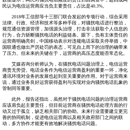
民认为电信运营商应当负主要责任，占比是40.3%。
2018年工信部等十三部门联合发起的专项行动，综合采用
法律、行政、经济和技术等多种手段，对骚扰电话进行整治，
规范通信资源管理，加强源头治理，打击非法获取个人信息的
行为，合力斩断骚扰电话的利益链条。眼下，负有主体责任的
运营商明确亮剑，中国移动表示对违规电话采取关停举措，中
国联通也做出严厉处罚的表态，可见自上而下的治理的确带来
了压力。但未来的关键在于，运营商的高压态度能否常态化。
艾媒咨询分析师认为，在骚扰电话问题治理上，电信运营
商责无旁贷。电话业务作为电信运营商盈利的重要一环，净化
通讯环境对业务的发展也起到至关重要的作用。对于运营商来
说，通过业务良好运营获得盈利与实现对业内骚扰电话乱象的
管制同等重要。
此外，报告还指出，虽然对于骚扰电话问题的治理运营商
应该肩负起主要责任，但目前运营商在骚扰电话处理方面的行
动又过于孤立，缺乏相关部门的协助。未来行业需要建立更完
善的协同机制，促进电信运营商以及相关政府部门之间的联
动，多方协作才能更有效地解决骚扰电话问题。