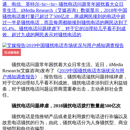
通、电信、英特尔<br><br> 骚扰电话问题常年困扰着大众日
常生活。iiMedia Research（艾媒咨询）数据显示，2018年中国
骚扰电话拨打量已超过了500亿次，两成网民接到的电话中超
过一半是骚扰电话，而且每周都能接到骚扰电话的网民达到了
85.4%。骚扰电话问题肆虐下，对于它的治理却几乎看不到成
效。超过九成的网民表示对骚扰电话的
骚扰电话问题常年困扰着大众日常生活。近日，iiMedia
Research(艾媒咨询)发布了《
2019中国骚扰电话市场状况与用
户感知调查报告
》，报告指出，骚扰电话滋扰问题持续肆虐，
对于它的治理却几乎看不到成效。骚扰电话牵涉到巨大利益链
条，对于骚扰电话问题运营商需重拳出击，主动承担社会责
任。
骚扰电话问题肆虐，2018骚扰电话拨打数量超500亿次
骚扰电话是指推销产品或者是利用拨打电话进行诈骗以及
故意电话骚扰的行为，由此，骚扰电话分为人身骚扰型、商业
营销型和电信诈骗型。