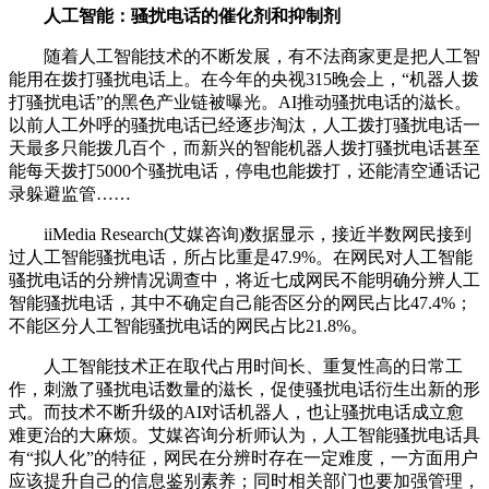
人工智能：骚扰电话的催化剂和抑制剂
随着人工智能技术的不断发展，有不法商家更是把人工智
能用在拨打骚扰电话上。在今年的央视315晚会上，“机器人拨
打骚扰电话”的黑色产业链被曝光。AI推动骚扰电话的滋长。
以前人工外呼的骚扰电话已经逐步淘汰，人工拨打骚扰电话一
天最多只能拨几百个，而新兴的智能机器人拨打骚扰电话甚至
能每天拨打5000个骚扰电话，停电也能拨打，还能清空通话记
录躲避监管……
iiMedia Research(艾媒咨询)数据显示，接近半数网民接到
过人工智能骚扰电话，所占比重是47.9%。在网民对人工智能
骚扰电话的分辨情况调查中，将近七成网民不能明确分辨人工
智能骚扰电话，其中不确定自己能否区分的网民占比47.4%；
不能区分人工智能骚扰电话的网民占比21.8%。
人工智能技术正在取代占用时间长、重复性高的日常工
作，刺激了骚扰电话数量的滋长，促使骚扰电话衍生出新的形
式。而技术不断升级的AI对话机器人，也让骚扰电话成立愈
难更治的大麻烦。艾媒咨询分析师认为，人工智能骚扰电话具
有“拟人化”的特征，网民在分辨时存在一定难度，一方面用户
应该提升自己的信息鉴别素养；同时相关部门也要加强管理，