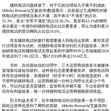
骚扰电话问题肆虐下，对于它的治理却几乎看不到成效。
iiMedia Research(艾媒咨询)数据显示，目前超过九成网民对骚
扰电话的治理情况表示不满，其中表示“不满意”的占比
55.3%，表示“非常不满意”的占比38.2%。甚至有43.1%的网民
表示最近一年接到的骚扰电话比以往要更多，而认为接到更少
骚扰电话的受访网民占比仅16.6%。
其实骚扰电话的拨打都需要接入到电信运营商，要对其进
行治理是有办法的。但骚扰电话有牵涉到巨大利益链条，其中
由销售电话和骚扰电话支撑起来的中国呼叫中心市场规模2018
年就达到了190.2亿元，预计2019件将达216.6亿元。
另外，在垃圾短信的治理中，三大运营商就曾多次被媒体
发现靠垃圾短信获利，这种放任态度屡屡被批评。骚扰电话同
样存在这种情形，央视财经《经济半小时》此前报道提到，对
于群呼的骚扰电话，运营商根据一分钟之内呼出去多少个号
码，可以判定是否是骚扰，监管和关停都不难，不过在群呼背
后存在利益链条，每一分钟骚扰电话运营商都能获得收益。
巨大利益关系下，近年骚扰电话的治理效果一直不理想，
因此运营商也受到了网民的质疑。iiMedia Research(艾媒咨询)
数据显示，网民对骚扰电话频发的责任归因调查中，超四成网