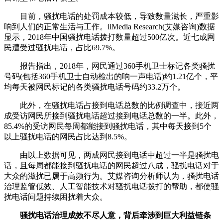
目前，骚扰电话的处罚成本较低，导致数量滋长，严重影
响到人们的正常生活与工作。iiMedia Research(艾媒咨询)数据
显示，2018年中国骚扰电话拨打数量超过500亿次。近七成网
民遭受过骚扰电话，占比69.7%。
报告指出，2018年，网民通过360手机卫士标记各类骚扰
号码(包括360手机卫士自动检出的响一声电话)约1.21亿个，平
均每天被网民标记的各类骚扰电话号码约33.2万个。
此外，在骚扰电话占接到电话总数的比例调查中，接近两
成受访网民所接到骚扰电话超过接到电话总数的一半。此外，
85.4%的受访网民每周都能接到骚扰电话，其中每天接到5个
以上骚扰电话的网民占比达到8.5%。
由以上数据可见，两成网民接到电话中超过一半是骚扰电
话，且每周都能接到骚扰电话的网民超过八成，骚扰电话对于
大众的滋扰已属于高频行为。艾媒咨询分析师认为，骚扰电话
治理监管低效、人工智能技术对骚扰电话拨打的帮助，都使骚
扰电话问题持续困扰着大众。
骚扰电话治理成效不尽人意，背后牵涉到巨大利益链条