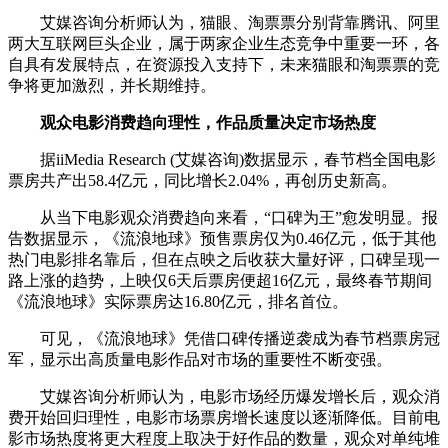
艾媒咨询分析师认为，猫眼、淘票票分别背靠腾讯、阿里
两大互联网巨头企业，属于两家企业生态竞争中重要一环，各
自具有发展特点，在资源投入支持下，未来猫眼和淘票票的竞
争将更加激烈，并长期维持。
观众电影消费趋向理性，作品质量决定市场热度
据iiMedia Research (艾媒咨询)数据显示，春节档全国电影
票房共产出58.4亿元，同比增长2.04%，再创历史新高。
从当下电影观众消费趋向来看，“口碑为王”愈发明显。报
告数据显示，《流浪地球》预售票房仅为0.46亿元，低于其他
热门电影排名靠后，但在点映之后收获大量好评，口碑呈现一
路上涨的趋势，上映仅6天后票房便超16亿元，最终春节期间
《流浪地球》实际票房达16.80亿元，排名首位。
可见，《流浪地球》凭借口碑传播逆袭成为春节档票房冠
军，显示出高质量电影作品对市场的重要性不断变强。
艾媒咨询分析师认为，电影市场经历爆发增长后，观众消
费开始回归理性，电影市场票房增长速度以逐渐降低。目前电
影市场热度将更大程度上取决于好作品的数量，观众对单纯堆