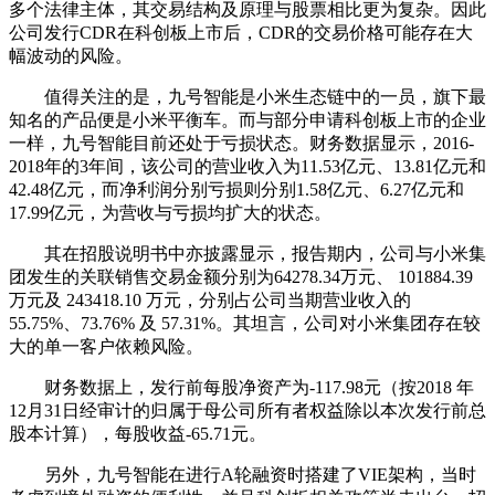
多个法律主体，其交易结构及原理与股票相比更为复杂。因此
公司发行CDR在科创板上市后，CDR的交易价格可能存在大
幅波动的风险。
值得关注的是，九号智能是小米生态链中的一员，旗下最
知名的产品便是小米平衡车。而与部分申请科创板上市的企业
一样，九号智能目前还处于亏损状态。财务数据显示，2016-
2018年的3年间，该公司的营业收入为11.53亿元、13.81亿元和
42.48亿元，而净利润分别亏损则分别1.58亿元、6.27亿元和
17.99亿元，为营收与亏损均扩大的状态。
其在招股说明书中亦披露显示，报告期内，公司与小米集
团发生的关联销售交易金额分别为64278.34万元、 101884.39
万元及 243418.10 万元，分别占公司当期营业收入的
55.75%、73.76% 及 57.31%。其坦言，公司对小米集团存在较
大的单一客户依赖风险。
财务数据上，发行前每股净资产为-117.98元（按2018 年
12月31日经审计的归属于母公司所有者权益除以本次发行前总
股本计算），每股收益-65.71元。
另外，九号智能在进行A轮融资时搭建了VIE架构，当时