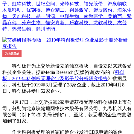
子、虹软科技、世纪空间、光峰科技、福光股份、鸿泉物联、
木瓜移动、优刻得、博众精工、创鑫激光、聚辰股份、海尔生
物、天准科技、晶丰明源、申联生物、南微医学、美迪西、紫
晶存储、苑东生物、恒安嘉新、乐鑫科技、龙软科技、杰普
特、热景生物、瀚川智能、
科创板作为上交所新设立的独立板块，自设立以来就备受
科技企业关注。据iiMedia Research(艾媒咨询)发布的《
科创
板：2019年科创板受理企业及影子股分析研究报告
》数据显
示，科创板于2019年3月受理了28家企业，截止2019年4月8
日，科创板共受理52家企业。
4月17日，上交所披露2家申请获得受理的科创板拟上市公
司，分别为北京映翰通网络技术股份有限公司、九号机器人有
限公司（以下简称“九号智能”）。至此，获受理的企业总数增
加到了81家。
作为科创板受理的首家红筹企业发行CDR申请的案例，