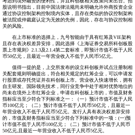
考虑到境外融资的便利性，并且科创板相关政策尚未出台。招
股说明书指出，目前中国法律法规尚未明确允许外商投资企业
通过协议控制架构控制境内实体，且存在类似的协议控制架构
被法院或仲裁庭认定为无效的先例，因此，存在与协议控制相
关的风险。
在上市标准的选择上，九号智能由于具有红筹及VIE架构
且存在表决权差异安排，因此选择《上海证券交易所科创板股
票上市规则》2.1.3及2.1.4第二套标准，即预计市值不低于人民
币50亿元，且最近一年营业收入不低于人民币5亿元。
值得一提的是，上交所发布的设立科创板并试点注册制相
关配套规则明确提出，符合相关规定的红筹企业，可以申请发
行股票或存托凭证并在科创板上市。营业收入快速增长，拥有
自主研发、国际领先技术，同行业竞争中处于相对优势地位的
尚未在境外上市红筹企业，申请在科创板上市的，市值及财务
指标应当至少符合下列标准之一：（一）预计市值不低于人民
币100亿元；（二）预计市值不低于人民币50亿元，且最近一
年营业收入不低于人民币5亿元。发行人具有表决权差异安排
的，市值及财务指标应当至少符合下列标准中的一项：(一)预
计市值不低于人民币100亿元；（二）预计市值不低于人民币
50亿元,且最近一年营业收入不低于人民币5亿元。