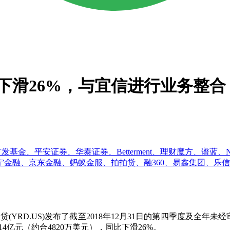
利下滑26%，与宜信进行业务整合
、广发基金、平安证券、华泰证券、Betterment、理财魔方、谱
金融、京东金融、蚂蚁金服、拍拍贷、融360、易鑫集团、乐信
RD.US)发布了截至2018年12月31日的第四季度及全年未
14亿元（约合4820万美元），同比下滑26%。