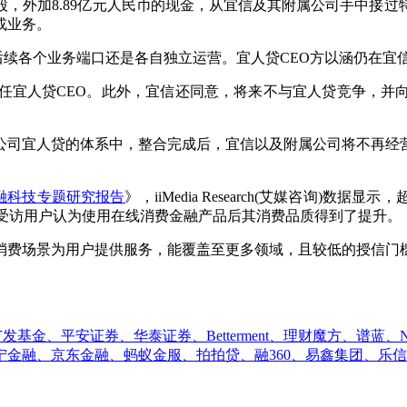
普通股，外加8.89亿元人民币的现金，从宜信及其附属公司手中
或业务。
续各个业务端口还是各自独立运营。宜人贷CEO方以涵仍在宜
宜人贷CEO。此外，宜信还同意，将来不与宜人贷竞争，并
司宜人贷的体系中，整合完成后，宜信以及附属公司将不再经营
国金融科技专题研究报告
》，iiMedia Research(艾媒咨询
4%的受访用户认为使用在线消费金融产品后其消费品质得到了提升。
费场景为用户提供服务，能覆盖至更多领域，且较低的授信门槛
、广发基金、平安证券、华泰证券、Betterment、理财魔方、谱
金融、京东金融、蚂蚁金服、拍拍贷、融360、易鑫集团、乐信