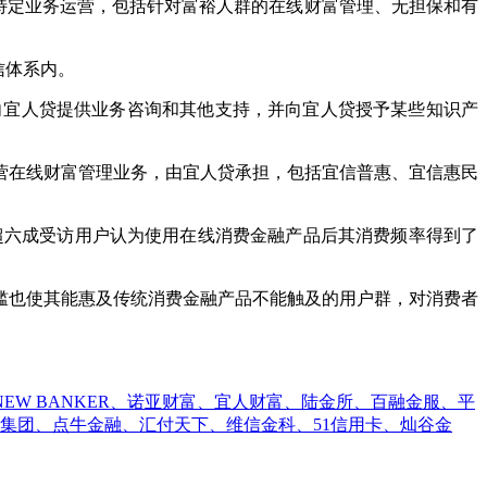
接过特定业务运营，包括针对富裕人群的在线财富管理、无担保和有
信体系内。
向宜人贷提供业务咨询和其他支持，并向宜人贷授予某些知识产
在线财富管理业务，由宜人贷承担，包括宜信普惠、宜信惠民
)数据显示，超六成受访用户认为使用在线消费金融产品后其消费频率得到了
也使其能惠及传统消费金融产品不能触及的用户群，对消费者
蓝、NEW BANKER、诺亚财富、宜人财富、陆金所、百融金服、平
集团、点牛金融、汇付天下、维信金科、51信用卡、灿谷金