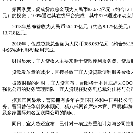
第四季度，促成贷款总金额为人民币83.672亿元（约合12.170亿
元）的投资，100%通过其在线平台完成，其中97%通过移动应
2018年总净营收为人民币56.207亿元（约合8.175亿美元
13.718亿元。
2018年，促成贷款总金额为人民币386.063亿元（约合56.1
中96%通过移动应用完成。
财报显示，宜人贷收入主要来源于贷款便利服务费、贷后服
贷款发放量的减少，直接导致了宜人贷贷款便利服务费收入下滑严重
披露财报的同时，宜人贷宣布，曹阳将于本月底辞去COO和CT
强化公司的财务管理团队，宜人贷现任财务副总裁刘佳将与公司CFO 
据其官网显示，曹阳拥有多年在美国硅谷和中国科技公司的成
务。曹阳曾任华创资本顾问、猪八戒网首席技术官、巨鹿移动(被猪八戒
及多家国际知名互联网公司的顾问。
同日，宜人贷还宣布，已针对一项业务重组计划与公司控股