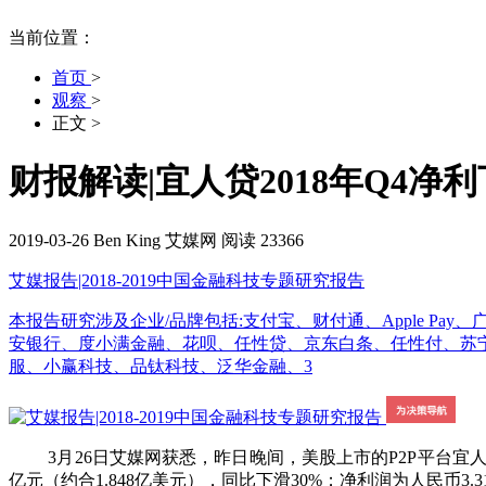
当前位置：
首页
>
观察
>
正文
>
财报解读|宜人贷2018年Q4净
2019-03-26
Ben King
艾媒网
阅读 23366
艾媒报告|2018-2019中国金融科技专题研究报告
本报告研究涉及企业/品牌包括:支付宝、财付通、Apple Pay
安银行、度小满金融、花呗、任性贷、京东白条、任性付、苏宁
服、小赢科技、品钛科技、泛华金融、3
3月26日艾媒网获悉，昨日晚间，美股上市的P2P平台宜人贷(Y
亿元（约合1.848亿美元），同比下滑30%；净利润为人民币3.3