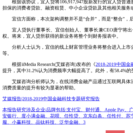
根据该协议，宜人贷将106,917,947股新发行的宜人贷
担保的消费者贷款、融资租赁、中小企业贷款及其他相关服务
宜信方面称，本次架构调整并不是“合并”，而是“整合”，后
宜人贷执行董事长、宜信创始人、董事长兼CEO唐宁将出任
权。将来，宜人贷所获得的新业务将整个到财务报表中。
分析人士认为，宜信的线上财富管理业务将整合进入上市公
等。
根据iiMedia Research(艾媒咨询)发布的《
2018-2019中
提升，其中31.2%认为消费频率大幅提高了。此外，有58.
艾媒咨询分析师认为，在线消费金融产品通过互联网具体消
消费质量的提升有较为显著的帮助。
艾媒报告|2018-2019中国金融科技专题研究报告
本报告研究涉及企业/品牌包括:支付宝、财付通、Apple Pay
安银行、度小满金融、花呗、任性贷、京东白条、任性付、苏宁
服、小赢科技、品钛科技、泛华金融、3