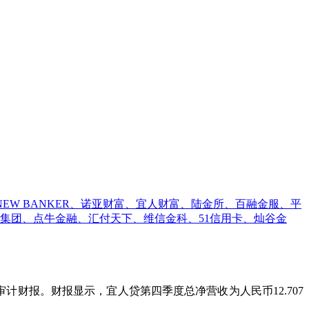
蓝、NEW BANKER、诺亚财富、宜人财富、陆金所、百融金服、平
集团、点牛金融、汇付天下、维信金科、51信用卡、灿谷金
经审计财报。财报显示，宜人贷第四季度总净营收为人民币12.707