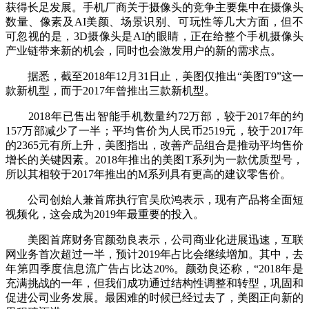
获得长足发展。手机厂商关于摄像头的竞争主要集中在摄像头
数量、像素及AI美颜、场景识别、可玩性等几大方面，但不
可忽视的是，3D摄像头是AI的眼睛，正在给整个手机摄像头
产业链带来新的机会，同时也会激发用户的新的需求点。
据悉，截至2018年12月31日止，美图仅推出“美图T9”这一
款新机型，而于2017年曾推出三款新机型。
2018年已售出智能手机数量约72万部，较于2017年的约
157万部减少了一半；平均售价为人民币2519元，较于2017年
的2365元有所上升，美图指出，改善产品组合是推动平均售价
增长的关键因素。2018年推出的美图T系列为一款优质型号，
所以其相较于2017年推出的M系列具有更高的建议零售价。
公司创始人兼首席执行官吴欣鸿表示，现有产品将全面短
视频化，这会成为2019年最重要的投入。
美图首席财务官颜劲良表示，公司商业化进展迅速，互联
网业务首次超过一半，预计2019年占比会继续增加。其中，去
年第四季度信息流广告占比达20%。颜劲良还称，“2018年是
充满挑战的一年，但我们成功通过结构性调整和转型，巩固和
促进公司业务发展。最困难的时候已经过去了，美图正向新的