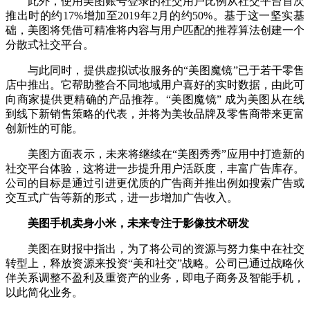
此外，使用美图账号登录的社交用户比例从社交平台首次
推出时的约17%增加至2019年2月的约50%。基于这一坚实基
础，美图将凭借可精准将内容与用户匹配的推荐算法创建一个
分散式社交平台。
与此同时，提供虚拟试妆服务的“美图魔镜”已于若干零售
店中推出。它帮助整合不同地域用户喜好的实时数据，由此可
向商家提供更精确的产品推荐。“美图魔镜” 成为美图从在线
到线下新销售策略的代表，并将为美妆品牌及零售商带来更富
创新性的可能。
美图方面表示，未来将继续在“美图秀秀”应用中打造新的
社交平台体验，这将进一步提升用户活跃度，丰富广告库存。
公司的目标是通过引进更优质的广告商并推出例如搜索广告或
交互式广告等新的形式，进一步增加广告收入。
美图手机卖身小米，未来专注于影像技术研发
美图在财报中指出，为了将公司的资源与努力集中在社交
转型上，释放资源来投资“美和社交”战略。公司已通过战略伙
伴关系调整不盈利及重资产的业务，即电子商务及智能手机，
以此简化业务。