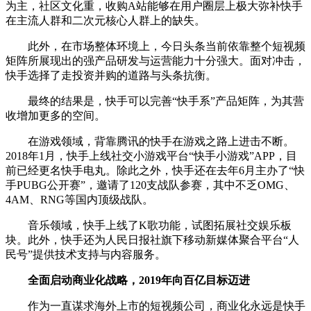
为主，社区文化重，收购A站能够在用户圈层上极大弥补快手
在主流人群和二次元核心人群上的缺失。
此外，在市场整体环境上，今日头条当前依靠整个短视频
矩阵所展现出的强产品研发与运营能力十分强大。面对冲击，
快手选择了走投资并购的道路与头条抗衡。
最终的结果是，快手可以完善“快手系”产品矩阵，为其营
收增加更多的空间。
在游戏领域，背靠腾讯的快手在游戏之路上进击不断。
2018年1月，快手上线社交小游戏平台“快手小游戏”APP，目
前已经更名快手电丸。除此之外，快手还在去年6月主办了“快
手PUBG公开赛”，邀请了120支战队参赛，其中不乏OMG、
4AM、RNG等国内顶级战队。
音乐领域，快手上线了K歌功能，试图拓展社交娱乐板
块。此外，快手还为人民日报社旗下移动新媒体聚合平台“人
民号”提供技术支持与内容服务。
全面启动商业化战略，2019年向百亿目标迈进
作为一直谋求海外上市的短视频公司，商业化永远是快手