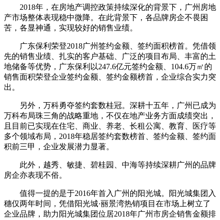
2018年，在房地产调控政策持续深化的背景下，广州房地
产市场整体表现稳中微降。在此背景下，各品牌房企不畏困
苦，各显神通，实现较好的销售业绩。
广东保利荣登2018广州签约金额、签约面积榜首。凭借领
先的销售业绩、扎实的客户基础、广泛的项目布局、丰富的土
地储备等优势，广东保利以247.6亿元签约金额、104.6万㎡的
销售面积荣登企业签约金额、签约金额榜首，企业综合实力突
出。
另外，万科勇夺签约套数桂冠。深耕十五年，广州已成为
万科布局珠三角的战略重地，不仅在地产业务方面成绩突出，
且目前已实现在住宅、商业、养老、长租公寓、教育、医疗等
多个领域布局，2018年稳居签约套数榜首、签约金额、签约面
积前三甲，企业发展潜力显著。
此外，越秀、敏捷、碧桂园、中海等持续深耕广州的品牌
房企亦表现不俗。
值得一提的是于2016年首入广州的阳光城。阳光城集团入
穗仅两年时间，凭借阳光城·丽景湾热销项目在市场上树立了
企业品牌，助力阳光城集团位居2018年广州市房企销售金额排