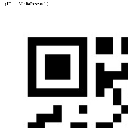
（ID：iiMediaResearch）