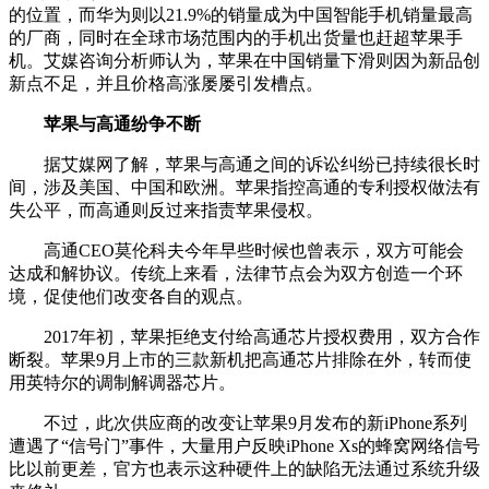
的位置，而华为则以21.9%的销量成为中国智能手机销量最高
的厂商，同时在全球市场范围内的手机出货量也赶超苹果手
机。艾媒咨询分析师认为，苹果在中国销量下滑则因为新品创
新点不足，并且价格高涨屡屡引发槽点。
苹果与高通纷争不断
据艾媒网了解，苹果与高通之间的诉讼纠纷已持续很长时
间，涉及美国、中国和欧洲。苹果指控高通的专利授权做法有
失公平，而高通则反过来指责苹果侵权。
高通CEO莫伦科夫今年早些时候也曾表示，双方可能会
达成和解协议。传统上来看，法律节点会为双方创造一个环
境，促使他们改变各自的观点。
2017年初，苹果拒绝支付给高通芯片授权费用，双方合作
断裂。苹果9月上市的三款新机把高通芯片排除在外，转而使
用英特尔的调制解调器芯片。
不过，此次供应商的改变让苹果9月发布的新iPhone系列
遭遇了“信号门”事件，大量用户反映iPhone Xs的蜂窝网络信号
比以前更差，官方也表示这种硬件上的缺陷无法通过系统升级