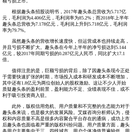
额亏损上市。
根据趣头条招股说明书，2017年趣头条总营收为5.717亿
元，毛利润为4.406亿元，毛利润率为85.2%；而2018年上半年
趣头条总营收为7.178亿元，毛利润上升到5.718亿元，毛利润
率为79.7%。
虽然趣头条的营收增长速度快，但运营成本也持续走高，
并且亏损不断扩大。趣头条在今年上半年的净亏损达到5.144
亿元，较2017年同期亏损的0.287亿元人民币，同比扩大17.1
倍。
值得注意的是，巨额亏损的背后，除了因趣头条现今正处
于需要快速扩张的时期，市场投入成本和研发成本不断增加，
其中还有1.8亿元为两位创始人的股权激励。这让不少人开始
质疑趣头条的盈利前景，盈利能力不足、业绩表现不佳，或不
利于吸引投资商入驻。
此外，版权信用危机、用户质量和不完整的生态能力对于
趣头条来说，也是极大的发展风险。艾媒咨询分析师认为，侵
权和内容质量不高是很多内容聚合平台存在的通病，成功上市
后趣头条也面临着严重的版权纠纷问题。用户质量方面，趣头
条用户主要集中于三、四线城市，用户个体净值普遍较低，用