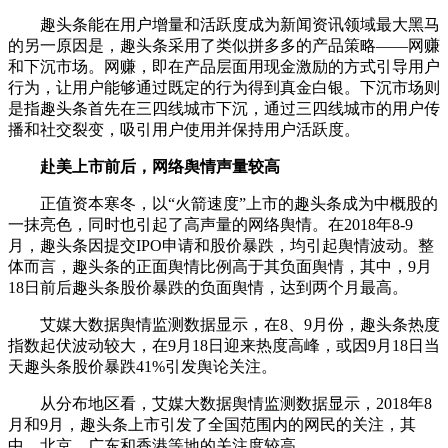
趣头条能在用户增量和活跃度成为新闻资讯领域最大黑马
的另一原因是，趣头条采用了类似拼多多的产品策略——网赚
和下沉市场。网赚，即在产品层面用现金激励的方式引导用户
行为，让用户能够通过既定的行为得到真金白银。下沉市场则
是指趣头条首先在三四线城市下沉，通过三四线城市的用户传
播和社交裂变，吸引用户使用并保持用户活跃度。
赴美上市前后，网络舆情声量较高
正值资本寒冬，以“火箭速度”上市的趣头条成为中概股的
一抹亮色，同时也引起了高声量的网络舆情。在2018年8-9
月，趣头条因提交IPO申请和股价暴跌，均引起舆情波动。整
体而言，趣头条的正面舆情比例高于其负面舆情，其中，9月
18日前后趣头条股价暴跌的负面舆情，达到两个月最高。
艾媒大数据舆情监测数据显示，在8、9月份，趣头条热度
指数起伏波动较大，在9月18日迎来热度高峰，或因9月18日当
天趣头条股价暴跌41%引发舆论关注。
从分布地区看，艾媒大数据舆情监测数据显示，2018年8
月和9月，趣头条上市引发了全国范围内的网民的关注，其
中，北京、广东和香港等地的关注度较高。