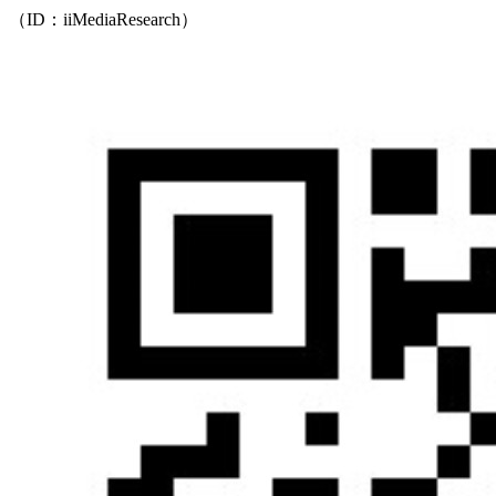
（ID：iiMediaResearch）