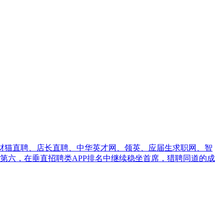
招财猫直聘、店长直聘、中华英才网、领英、应届生求职网、智
APP中排名第六，在垂直招聘类APP排名中继续稳坐首席，猎聘同道的成