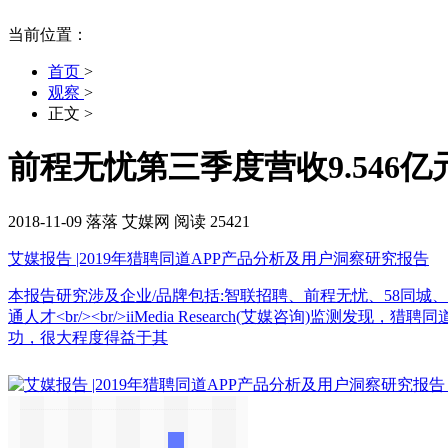
当前位置：
首页
>
观察
>
正文
>
前程无忧第三季度营收9.546亿元
2018-11-09
落落
艾媒网
阅读 25421
艾媒报告 |2019年猎聘同道APP产品分析及用户洞察研究报告
本报告研究涉及企业/品牌包括:智联招聘、前程无忧、58同
通人才<br/><br/>iiMedia Research(艾媒咨询
功，很大程度得益于其