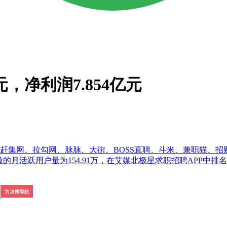
，净利润7.854亿元
城、赶集网、拉勾网、脉脉、大街、BOSS直聘、斗米、兼职猫、
)监测发现，猎聘同道的月活跃用户量为154.91万，在艾媒北极星求职招聘