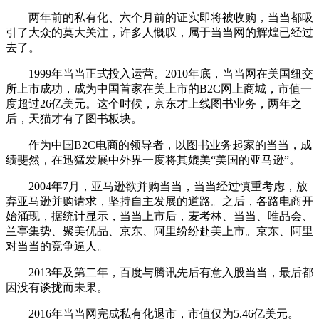
两年前的私有化、六个月前的证实即将被收购，当当都吸
引了大众的莫大关注，许多人慨叹，属于当当网的辉煌已经过
去了。
1999年当当正式投入运营。2010年底，当当网在美国纽交
所上市成功，成为中国首家在美上市的B2C网上商城，市值一
度超过26亿美元。这个时候，京东才上线图书业务，两年之
后，天猫才有了图书板块。
作为中国B2C电商的领导者，以图书业务起家的当当，成
绩斐然，在迅猛发展中外界一度将其媲美“美国的亚马逊”。
2004年7月，亚马逊欲并购当当，当当经过慎重考虑，放
弃亚马逊并购请求，坚持自主发展的道路。之后，各路电商开
始涌现，据统计显示，当当上市后，麦考林、当当、唯品会、
兰亭集势、聚美优品、京东、阿里纷纷赴美上市。京东、阿里
对当当的竞争逼人。
2013年及第二年，百度与腾讯先后有意入股当当，最后都
因没有谈拢而未果。
2016年当当网完成私有化退市，市值仅为5.46亿美元。