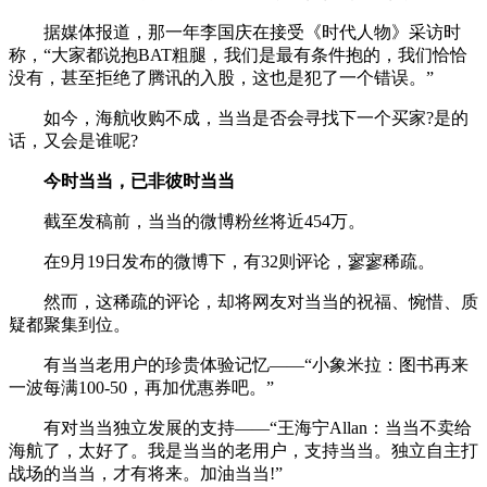
据媒体报道，那一年李国庆在接受《时代人物》采访时
称，“大家都说抱BAT粗腿，我们是最有条件抱的，我们恰恰
没有，甚至拒绝了腾讯的入股，这也是犯了一个错误。”
如今，海航收购不成，当当是否会寻找下一个买家?是的
话，又会是谁呢?
今时当当，已非彼时当当
截至发稿前，当当的微博粉丝将近454万。
在9月19日发布的微博下，有32则评论，寥寥稀疏。
然而，这稀疏的评论，却将网友对当当的祝福、惋惜、质
疑都聚集到位。
有当当老用户的珍贵体验记忆——“小象米拉：图书再来
一波每满100-50，再加优惠券吧。”
有对当当独立发展的支持——“王海宁Allan：当当不卖给
海航了，太好了。我是当当的老用户，支持当当。独立自主打
战场的当当，才有将来。加油当当!”