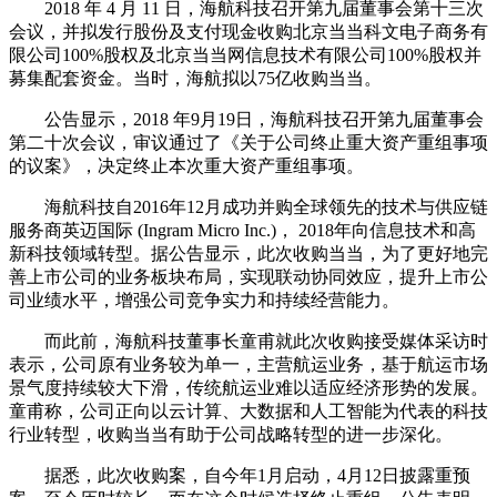
2018 年 4 月 11 日，海航科技召开第九届董事会第十三次
会议，并拟发行股份及支付现金收购北京当当科文电子商务有
限公司100%股权及北京当当网信息技术有限公司100%股权并
募集配套资金。当时，海航拟以75亿收购当当。
公告显示，2018 年9月19日，海航科技召开第九届董事会
第二十次会议，审议通过了《关于公司终止重大资产重组事项
的议案》，决定终止本次重大资产重组事项。
海航科技自2016年12月成功并购全球领先的技术与供应链
服务商英迈国际 (Ingram Micro Inc.)， 2018年向信息技术和高
新科技领域转型。据公告显示，此次收购当当，为了更好地完
善上市公司的业务板块布局，实现联动协同效应，提升上市公
司业绩水平，增强公司竞争实力和持续经营能力。
而此前，海航科技董事长童甫就此次收购接受媒体采访时
表示，公司原有业务较为单一，主营航运业务，基于航运市场
景气度持续较大下滑，传统航运业难以适应经济形势的发展。
童甫称，公司正向以云计算、大数据和人工智能为代表的科技
行业转型，收购当当有助于公司战略转型的进一步深化。
据悉，此次收购案，自今年1月启动，4月12日披露重预