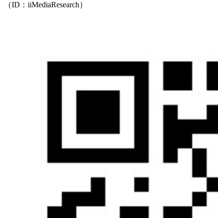
（ID：iiMediaResearch）