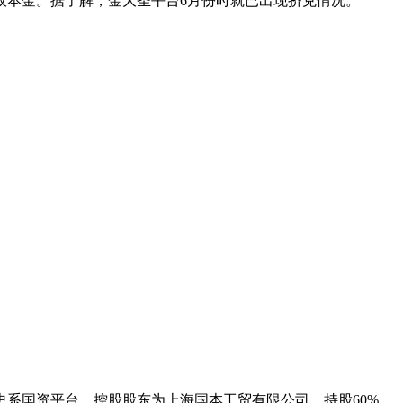
代收本金。据了解，金大圣平台6月份时就已出现挤兑情况。
系国资平台，控股股东为上海国本工贸有限公司，持股60%，