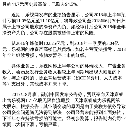
月的44.7元历史最高价，已跌去94.5%。
近期，乐视网发布的业绩预告显示，公司2018年上半年预
计亏损11.05亿元至11.10亿元，将导致公司至2018年6月30日归
属于上市公司股东的净资产为负。如经审计后公司2018年全年
净资产为负，公司存在股票被暂停上市的风险。
从2016年峰值时102.25亿元，到2018年一季度的3.04亿
元，乐视网的净资产高楼已然倒塌，如若主营无法扭亏，2018
年全年继续亏损，将触发暂停上市的红线。
具体业务上，乐视网称上半年公司的终端收入、广告业务
收入、会员及发行业务收入相较上年同期均出现大幅度的下
滑，与之相对的，除正常运营成本（如CDN费用、人力成本
等）支出外，其他成本并未下降。
2017年8月底，融创中国发布公告称，贾跃亭向天津嘉睿
出售乐视网1.71亿股无限售流通股，天津嘉睿成为乐视网第二
大股东。根据公告，其业绩变动的原因是由于关联方债务导致
公司资金问题尚无法得到解决，公司经营未能得到全面好转，
下半年存在持续亏损的可能性。经初步测算，报告期内公司业
绩同比大幅下滑，亏损严重。