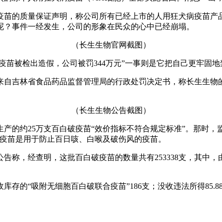
苗的质量保证声明，称公司所有已经上市的人用狂犬病疫苗产
呢？事件一经发生，公司的形象在民众的心中已经崩塌。
（长生生物官网截图）
苗被检出造假，公司被罚344万元”一事则是它把自己更牢固地
自吉林省食品药品监督管理局的行政处罚决定书，称长生生物
（长生生物公告截图）
的约25万支百白破疫苗“效价指标不符合规定标准”。那时，
破疫苗是用于防止百日咳、白喉及破伤风的疫苗。
，经查明，这批百白破疫苗的数量共有253338支，其中，由
“吸附无细胞百白破联合疫苗”186支；没收违法所得85.88