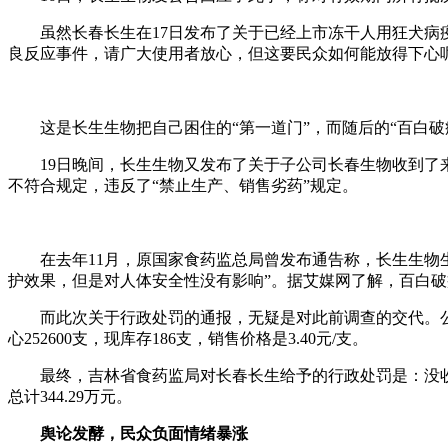
虽然长春长生在17日发布了关于已经上市冻干人用狂犬病疫
良反应事件，请广大使用者放心，但这要民众如何能放得下心
这是长生生物把自己困住的“第一道门”，而随后的“百白破疫
19日晚间，长生生物又发布了关于子公司长春生物收到了来
不符合规定，违反了“禁止生产、销售劣药”规定。
在去年11月，原国家食药监总局曾发布通告称，长生生物生产
护效果，但是对人体安全性没有影响”。据艾媒网了解，百白
而此次关于行政处罚的通报，无疑是对此前调查的交代。公告称
心252600支，现库存186支，销售价格是3.40元/支。
最终，吉林省食药监局对长春长生给予的行政处罚是：没收库存的
总计344.29万元。
舆论发酵，民众负面情绪暴涨