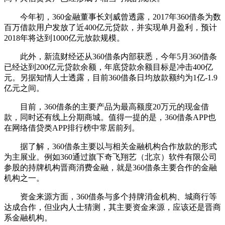
今年初，360金融董事长刘威曾透露，2017年360借条为数
百万借款用户发放了近400亿元贷款，并实现单月盈利，预计
2018年将达到1000亿元放款规模。
此外，新流财经还从360借条内部获悉，今年5月360借条
已经达到200亿元贷款余额，年底贷款余额目标是冲击400亿
元。另据知情人士透露，目前360借条日均放款额约为1亿-1.9
亿元之间。
目前，360借条的主要产品为最高额度20万元的现金借
款，同时还有线上分期商城。值得一提的是，360借条APP也
在网络借贷类APP排行榜中常居前列。
据了解，360借条主要以与相关金融机构合作放款的形式
为主展业。例如360通过旗下奇飞翔艺（北京）软件有限公司
参股的持牌机构晋商消费金融，就是360借条主要合作的金融
机构之一。
资金来源方面，360借条与多个持牌消金机构、城商行等
达成合作，但业内人士猜测，其主要资金来源，应该还是晋商
系金融机构。