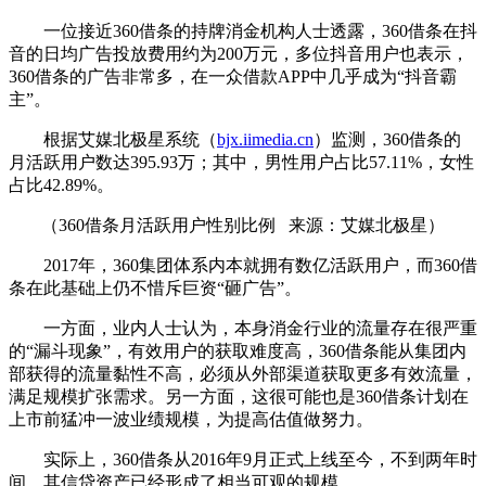
一位接近360借条的持牌消金机构人士透露，360借条在抖
音的日均广告投放费用约为200万元，多位抖音用户也表示，
360借条的广告非常多，在一众借款APP中几乎成为“抖音霸
主”。
根据艾媒北极星系统（
bjx.iimedia.cn
）监测，360借条的
月活跃用户数达395.93万；其中，男性用户占比57.11%，女性
占比42.89%。
（360借条月活跃用户性别比例 来源：艾媒北极星）
2017年，360集团体系内本就拥有数亿活跃用户，而360借
条在此基础上仍不惜斥巨资“砸广告”。
一方面，业内人士认为，本身消金行业的流量存在很严重
的“漏斗现象”，有效用户的获取难度高，360借条能从集团内
部获得的流量黏性不高，必须从外部渠道获取更多有效流量，
满足规模扩张需求。另一方面，这很可能也是360借条计划在
上市前猛冲一波业绩规模，为提高估值做努力。
实际上，360借条从2016年9月正式上线至今，不到两年时
间，其信贷资产已经形成了相当可观的规模。