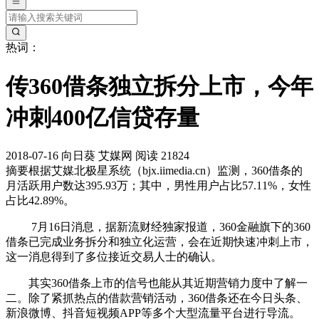
热词：
传360借条独立拆分上市，今年
冲刺400亿信贷存量
2018-07-16
向日葵
艾媒网
阅读 21824
摘要
根据艾媒北极星系统（bjx.iimedia.cn）监测，360借条的
月活跃用户数达395.93万；其中，男性用户占比57.11%，女性
占比42.89%。
7月16日消息，据新流财经独家报道，360金融旗下的360
借条已完成业务拆分和独立化运营，会在近期快速冲刺上市，
这一消息得到了多位接近交易人士的确认。
其实360借条上市的信号也能从其近期营销力度中了解一
二。除了紧抓热点的借款营销活动，360借条还在今日头条、
新浪微博、抖音短视频APP等多个大型流量平台进行导流。