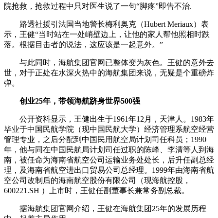
院抢救，抢救过程中只对医生说了一句“脚疼”即告不治.
路透社援引法国当地警长梅利奥克（Hubert Meriaux）表
示，王健“当时站在一处峭壁边上，让他的家人帮他照相时跌
落。根据目击者的说法，这应该是一起意外。”
与此同时，海航集团官网已整体变为灰色。王健的意外去
世，对于正处在水深火热中的海航集团来说，无疑是个重磅炸
弹。
创业25年，带领海航跻身世界500强
公开资料显示，王健出生于1961年12月，天津人。1983年
毕业于中国民航学院（现中国民航大学）经济管理系航空经营
管理专业，之后分配到中国民用航空局计划司任科员；1990
年，他与同在中国民航局计划司任过职的陈峰、李清等人到海
南，被任命为海南省航空公司运输业务处处长，后升任副总经
理，及海南省航空进出口贸易公司总经理。1999年由海南省航
空公司改制后的海南航空股份有限公司（现海航控股，
600221.SH ）上市时，王健任副董事长兼常务副总裁。
据海航集团官网介绍，王健在海航集团25年的发展历程