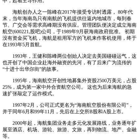
中，起着主导作用。
海航创办人之一陈峰在2017年接受专访时透露， 80年代
末，当年海南岛只有南航的飞机提供往返内地城市，每到春
节、广交会等需求高峰期没有供应。管理团队便决定成立海南
航空(600221,股吧)公司，于1989年9月获海南政府批准。 初期
没有资金买飞机，海航是租用军方的飞机来作客机使用，终于
在1993年5月首航。
1993年，王健和陈峰两位创始人决定去美国碰碰运气，这
也开创了中国企业赴海外融资的先河，有了后来广为流传的
“十进十出华尔街”的故事。
1995年，海南航空开创性地募集外资股2500万美元，占股
25%，成为第一家中外合资航空公司。 这也为后来海航的急
速扩张敲定了运作模式。
1997年2月，公司正式更名为“海南航空股份有限公司”，
并于同年6月和99年11月，先后在上交所B股和A股上市。
2000年起，海航集团业务走多元化发展路线，业务逐年扩
展至酒店、机场、游轮、旅游、文旅，再到物流、地产、金融
等。