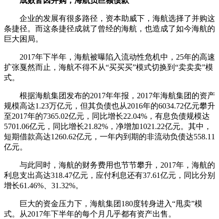
成败皆因并购，海航负巨额债款
企业的发展有很多路径，资本助威下，海航选择了并购这
条捷径。而这条捷径成就了曾经的海航，也造成了如今海航的
巨大困局。
2017年下半年，海航被曝陷入流动性危机中，25年的高速
扩张戛然而止，海航不得不从“买买买”模式切换到“卖卖卖”模
式。
根据海航集团发布的2017年年报，2017年海航集团的资产
规模高达1.23万亿元，但其负债也从2016年的6034.72亿元攀升
至2017年的7365.02亿元，同比增长22.04%，有息负债规模达
5701.06亿元，同比增长21.82%，净增加1021.22亿元。其中，
短期借款高达1260.62亿元，一年内到期的非流动负债达558.11
亿元。
与此同时，海航的财务费用也节节攀升，2017年，海航的
利息支出高达318.47亿元，应付利息还有37.61亿元，同比分别
增长61.46%、31.32%。
巨大的资金压力下，海航集团180度转身进入“甩卖”模
式。从2017年下半年的每个月几乎都有资产出售。