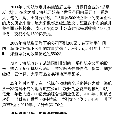
2011年，海航制定并实施追赶世界一流标杆企业的“超级
X计划”。在这之后，海航开始在全世界范围内展开了一系列
大手笔的并购。王健分析说，“从世界500强企业中的美国企业
的成长历史来看，绝大多数都是经过数次，甚至数十次的兼并
整合而成长起来。”如GE在杰克·韦尔奇时代先后收购了900项
业务，交易额达1500亿美元。
2009年海航集团旗下的公司不到200家，在两年半时间
内，海航便把旗下公司的数量扩张了近3倍；到2011年上半年
时，海航系公司数量便超过550家。
期间，海航收购了从法国到非洲的一系列航空公司的股
份，购入了多个机场和酒店，并将触角伸向物流、保险、期货
经纪、云计算、大宗商品交易和地产等领域。
25年的时间里，在一轮惊心动魄的全球化并购之后，海航
从一家偏居小岛的地方航空公司，跃升为总资产规模约1.6万
亿元、年收入近7000亿元的综合性商业集团。2015年，海航首
次登上《财富》世界500强榜单，位列第464位；2016年，升至
第353位；2017年，又升至第170位。