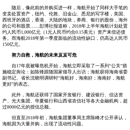
随后，像此前的并购买进一样，海航开始了同样大手笔的
变卖处置资产，纽约、伦敦、旧金山、悉尼的写字楼，美国、
西班牙的酒店，香港、大陆的地块，券商、银行的股份，海外
的公司和股票……彭博社报道称，2018年上半年海航计划处置
约人民币1,000亿元（1元人民币约合0.15美元）资产来偿还债
务。而海航2018年第一季度面临的流动性缺口，仍高达人民币
150亿元。
努力自救，海航的未来岌岌可危
自17年底被曝危机开始，海航立即采取了一系列“公关”措
施稳定舆论：如陈锋跟随国家领导人出访；海航获得海南省委
副书记、省长沈晓明调研时“海航好，海南好；海南好，海航
更好”的表态。
此外，海航还获得了国家开发银行、建设银行、信达资
产、光大集团、华夏银行和山西省农信社等各大金融机构，超
过8000亿元的授信总额。
但直至2018年初，海航集团董事局主席陈峰才公开承认，
海航因为大量并购，出现了流动性问题。