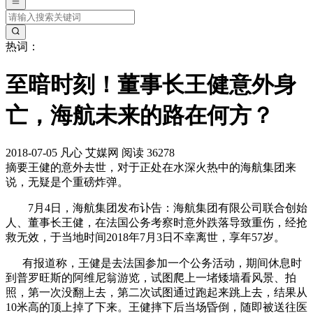
热词：
至暗时刻！董事长王健意外身
亡，海航未来的路在何方？
2018-07-05
凡心
艾媒网
阅读 36278
摘要
王健的意外去世，对于正处在水深火热中的海航集团来
说，无疑是个重磅炸弹。
7月4日，海航集团发布讣告：海航集团有限公司联合创始
人、董事长王健，在法国公务考察时意外跌落导致重伤，经抢
救无效，于当地时间2018年7月3日不幸离世，享年57岁。
有报道称，王健是去法国参加一个公务活动，期间休息时
到普罗旺斯的阿维尼翁游览，试图爬上一堵矮墙看风景、拍
照，第一次没翻上去，第二次试图通过跑起来跳上去，结果从
10米高的顶上掉了下来。王健摔下后当场昏倒，随即被送往医