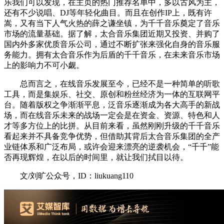
乐我们可以发现，在主页的热门推荐名单中，多以古风为主，
还有不少说唱、DJ等年轻化曲目。而且在创作IP上，既有许
嵩，又有当下人气火热的薛之谦坐镇，为千千音乐奠定了音乐
市场的流量基础。据了解，太合音乐集团近期又投资、并购了
国内外多家优质音乐公司，通过不断扩张来强化自身的音乐服
务能力。拥有太合音乐作为后盾的千千音乐，在未来音乐市场
上的影响力不可小觑。
总而言之，在线音乐发展至今，已经不是一种简单的听歌
工具，而是集娱乐、社交、原创和粉丝经济为一体的互联网平
台。随着版权之争渐渐平息，泛音乐逐渐成为各大高手的新战
场，而在线音乐未来的战场一定会是在资金、资源、特色和人
才等多方位上的比拼。从目前来看，虽然刚刚升级的千千音乐
看起来并不具备竞争优势，但借助其背后太合音乐集团的全产
业链体系和广泛布局，或许会迎来漂亮的逆袭机会，“千千”能
否再现辉煌，在以后的时间里，就让我们拭目以待。
文/刘旷公众号，ID：liukuang110