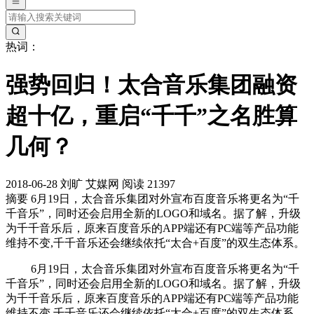
热词：
强势回归！太合音乐集团融资
超十亿，重启“千千”之名胜算
几何？
2018-06-28
刘旷
艾媒网
阅读 21397
摘要
6月19日，太合音乐集团对外宣布百度音乐将更名为“千
千音乐”，同时还会启用全新的LOGO和域名。据了解，升级
为千千音乐后，原来百度音乐的APP端还有PC端等产品功能
维持不变,千千音乐还会继续依托“太合+百度”的双生态体系。
6月19日，太合音乐集团对外宣布百度音乐将更名为“千
千音乐”，同时还会启用全新的LOGO和域名。据了解，升级
为千千音乐后，原来百度音乐的APP端还有PC端等产品功能
维持不变,千千音乐还会继续依托“太合+百度”的双生态体系。