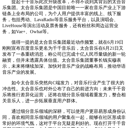
提起千千音乐此次升级改革，不得不说到其背后的太合音
乐集团。太合音乐集团是中国目前唯一一家在音乐产业上下游
链条上全布局的公司，为个人用户提供丰富的线上、线下服
务，包括秀动、LavaRadio等音乐服务平台，以及演唱会、
LiveHouse等演出活动及票务服务，还有粉丝和周边运营业
务，如Vae+、Owhat等。
值得一提的是太合音乐集团最近动作频繁，就在6月19日
刚刚宣布百度音乐更名为千千音乐后，太合音乐在6月21日又
发布了一条重磅消息，称公司已完成十亿人民币量级的新一轮
融资，但并未透露具体估值。太合音乐集团董事长钱实穆表
示，未来将继续加深、加快对音乐产业的战略布局，推动华语
音乐产业的发展。
如今太合音乐突然向C端发力，对音乐行业产生了很大的
冲击性。太合音乐也对外公布了自己的前进方向：未来千千音
乐将推行差异化运营，还将在细分音乐领域着重发力，整合相
关音乐人，进一步拓展垂直用户群体。
通过细分音乐领域的深耕，可以使用户更容易形成身份认
同，喜欢相同音乐领域的用户聚集在一起，能够在社区形成非
常好的环境气氛，这对于平台无疑是利好的。现在打开千千音