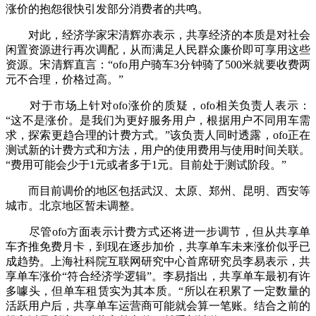
涨价的抱怨很快引发部分消费者的共鸣。
对此，经济学家宋清辉亦表示，共享经济的本质是对社会
闲置资源进行再次调配，从而满足人民群众廉价即可享用这些
资源。宋清辉直言：“ofo用户骑车3分钟骑了500米就要收费两
元不合理，价格过高。”
对于市场上针对ofo涨价的质疑，ofo相关负责人表示：
“这不是涨价。是我们为更好服务用户，根据用户不同用车需
求，探索更趋合理的计费方式。”该负责人同时透露，ofo正在
测试新的计费方式和方法，用户的使用费用与使用时间关联。
“费用可能会少于1元或者多于1元。目前处于测试阶段。”
而目前调价的地区包括武汉、太原、郑州、昆明、西安等
城市。北京地区暂未调整。
尽管ofo方面表示计费方式还将进一步调节，但从共享单
车齐推免费月卡，到现在逐步加价，共享单车未来涨价似乎已
成趋势。上海社科院互联网研究中心首席研究员李易表示，共
享单车涨价“符合经济学逻辑”。李易指出，共享单车最初有许
多噱头，但单车租赁实为其本质。“所以在积累了一定数量的
活跃用户后，共享单车运营商可能就会算一笔账。结合之前的