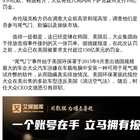
9.95亿欧。根据检方，大众将在六周内向下萨克森州支付10亿
罚金。
布伦瑞克检方仍在调查大众前高管和现高管，调查他们是
否参与尾气门、欺骗以及操纵市场。
值得一提都是，这已经是继在韩国、美国后，大众集团由
于排放造假事件接到的又一张罚单。据德媒报道，在此次认罚
之前，大众已在美国被要求支付超过150亿美元的罚金。
“尾气门”事件始于美国环保署于2015年9月查出德国规模
最大的车企大众汽车涉嫌在车载电脑中安装一种可用于尾气测
试作弊的软件，从而隐瞒真实排放情况。美国环保署据此指控
大众在美出售的多款车型违反美国《清洁空气法》。随后，时
任大众CEO文德恩引咎辞职。