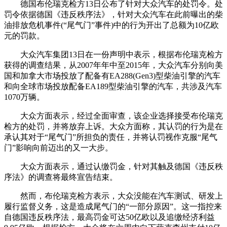
德国布伦瑞克检方13日公布了针对大众汽车的处罚令。处
罚令依据德国《违反秩序法》，针对大众汽车在此前曝出的柴
油排放危机事件(“尾气门”事件)中的行为开出了总额为10亿欧
元的罚款。
大众汽车集团13日在一份声明中表示，根据布伦瑞克检方
获得的调查结果，从2007年年中至2015年，大众汽车分别向美
国和加拿大市场投放了配备有EA288(Gen3)型柴油引擎的汽车
和向全球市场投放配备EA189型柴油引擎的汽车，共涉及汽车
1070万辆。
大众方面表示，经过全面审查，该企业选择接受布伦瑞克
检方的处罚，并将放弃上诉。大众方面称，其认罚的行为是在
承认其对于“尾气门”所担负的责任，并将认罚视作克服“尾气
门”影响向前迈出的又一大步。
大众方面表示，通过认缴罚金，针对其触及德国《违反秩
序法》的调查将最终宣告结束。
然而，布伦瑞克检方表示，大众没能在汽车测试、研发上
履行监督义务，这是造成尾气门的“一部分原因”。这一指控来
自德国违反秩序法，最高罚金可达50亿欧以及追缴经济利益