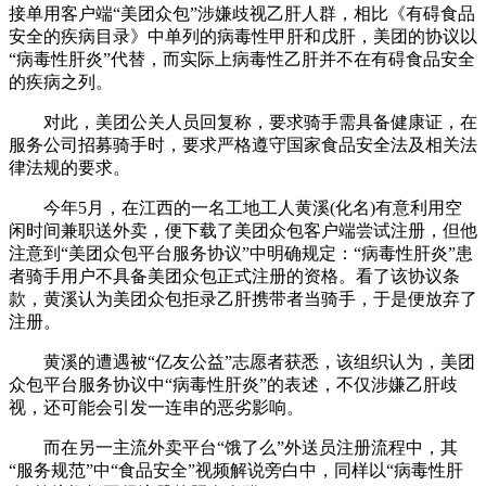
接单用客户端“美团众包”涉嫌歧视乙肝人群，相比《有碍食品
安全的疾病目录》中单列的病毒性甲肝和戊肝，美团的协议以
“病毒性肝炎”代替，而实际上病毒性乙肝并不在有碍食品安全
的疾病之列。
对此，美团公关人员回复称，要求骑手需具备健康证，在
服务公司招募骑手时，要求严格遵守国家食品安全法及相关法
律法规的要求。
今年5月，在江西的一名工地工人黄溪(化名)有意利用空
闲时间兼职送外卖，便下载了美团众包客户端尝试注册，但他
注意到“美团众包平台服务协议”中明确规定：“病毒性肝炎”患
者骑手用户不具备美团众包正式注册的资格。看了该协议条
款，黄溪认为美团众包拒录乙肝携带者当骑手，于是便放弃了
注册。
黄溪的遭遇被“亿友公益”志愿者获悉，该组织认为，美团
众包平台服务协议中“病毒性肝炎”的表述，不仅涉嫌乙肝歧
视，还可能会引发一连串的恶劣影响。
而在另一主流外卖平台“饿了么”外送员注册流程中，其
“服务规范”中“食品安全”视频解说旁白中，同样以“病毒性肝