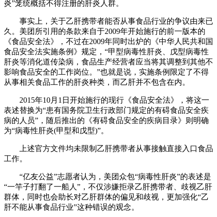
炎”笼统概括不得注册的肝炎人群。
事实上，关于乙肝携带者能否从事食品行业的争议由来已
久。美团所引用的条款来自于2009年开始施行的前一版本的
《食品安全法》，不过在2009年同时出炉的《中华人民共和国
食品安全法实施条例》规定，“甲型病毒性肝炎、戊型病毒性
肝炎等消化道传染病，食品生产经营者应当将其调整到其他不
影响食品安全的工作岗位。”也就是说，实施条例限定了不得
从事相关食品工作的肝炎种类，而乙肝并不包含在内。
2015年10月1日开始施行的现行《食品安全法》，将这一
表述替换为“患有国务院卫生行政部门规定的有碍食品安全疾
病的人员”，随后推出的《有碍食品安全的疾病目录》则明确
为“病毒性肝炎(甲型和戊型)”。
上述官方文件均未限制乙肝携带者从事接触直接入口食品
工作。
“亿友公益”志愿者认为，美团众包“病毒性肝炎”的表述是
“一竿子打翻了一船人”，不仅涉嫌拒录乙肝携带者、歧视乙肝
群体，同时也会助长对乙肝群体的偏见和歧视，更加强化“乙
肝不能从事食品行业”这种错误的观念。