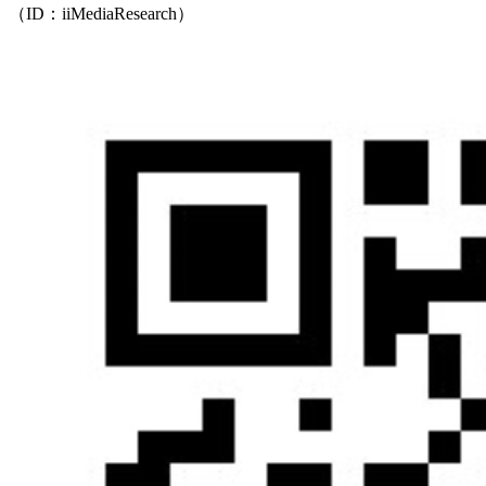
（ID：iiMediaResearch）