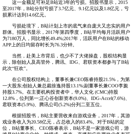
这一金额足可补足B站近3年的亏损。招股书显示，2015
至2017年，B站分别亏损了3.7亿元、9.1亿元以及1.8亿元，亏
损累计达到14.6亿元。
亏损处境下，B站计划上市的底气来自庞大又忠实的用户
群体。招股书显示，2017年第四季度，B站平均每月活跃用户
为7180万人，同比增长49.4%;2017年，活跃用户在B站的移动
APP上的日均留存时长为76.3分钟。
当然，赴美上市背后，也少不了大佬操盘，股权结构显
示，除创始人及高管外，腾讯、IDG、君联资本都参与了B站
此次“狂欢”。
在公司股权结构上，董事长兼CEO陈睿持股21.5%，为第
一大股东;创始人兼总裁徐逸持股13.1%;副董事长兼COO李旎
持股3.7%。在主要机构投资者中，华人文化 (CMC)持股
12.8%，位列第一;正心谷创新资本(9.0%)、IDG-Accel(7.6%)、
君联资本(5.9%)、腾讯公司(5.2%)分列二至五位。
根据招股书，B站主要营收来自游戏业务，2017年，其游
戏业务收入为20.58亿元，占总收入的83.4%。对于B站的定
位，B站董事长、CEO陈睿表示，B站不是一家游戏公司，游