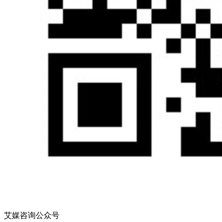
艾媒咨询公众号