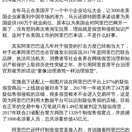
去年马云在美国开了一个中小企业论坛大会，让3000名美
国企业家看到中国市场的潜力，马云还跟特朗普承诺说要为美
国提供100万个就业岗位。原本以为美国会对阿里巴巴网开一
面了，没有想到再次将淘宝拉黑，理由就是假货和侵权知识产
权。这对于在美国上市的阿里巴巴来说，不是什么好事。
其实阿里巴巴这几年对于假货的打击力度已经相当大了，
对于此事阿里巴巴也在官微发出回应说2017年是阿里巴巴联合
品牌、执法司法机关、消费者等社会各界在网络假货治理和知
识产权保护上取得历史性突破之年。并引用阿里首席平台治理
官郑俊芳的话说“要像治理酒驾一样治理假货”。
官微底下还配上一组图片说在阿里巴巴平台上97%的疑似
假货商品一上线就会被封杀下架，2017年一年就关闭了24万家
疑似售假侵权的店铺，很多假货根本不会进入交易环节，这是
因为阿里巴巴利用大数据平台可以识别疑似售假的店铺。目前
在正常的交易中每1万笔就只有1.49亿笔被判定为疑似假货，
2017年联合23省配合警方捣毁了1328个制假售假窝点，并抓捕
了1606名涉案人员，总共涉案价值43亿元。
阿里巴巴还呼吁制造假货直接入刑，并说随着阿里巴巴的