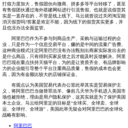
打假力度加大，售假团伙向微商、拼多多等平台转移了，甚至
有售假团伙通过海外搭建网站进行引流售假。也就是说假货其
实是一直存在的，不管是线上线下。马云就曾说过关闭淘宝能
消灭假货吗?答案是肯定不能，因为线下的假货其实更多，并
且也没办法全面监管。
阿里巴巴作为不参与到商品生产、采购与运输过程的企
业，只是作为一个信息交易平台，赚的是中间的流量广告费。
这种商业模式注定阿里巴巴没有办法甄别出商家实际发出去的
是什么商品，只有得到买家反馈之后才能及时反馈解决。阿里
巴巴现在重点扶持天猫平台，为的是让资质齐全、有品牌影响
力的企业能引导整个平台注重商品质量，售假的成本也会更
高，因为有金额比较大的店铺保证金。
有观点认为美国贸易代表办公室此举其实是贸易保护主
义，将阿里巴巴当做替罪羔羊。像前几天华为手机进入美国市
场也被拒绝，理由是用户隐私保护，这其实就是为了保护美国
本土企业。马云给阿里定的目标是“全球买、全球卖、全球
运、全球付、全球游”，美国此举无疑会对阿里巴巴的全球化
战略有影响。
阿里巴巴