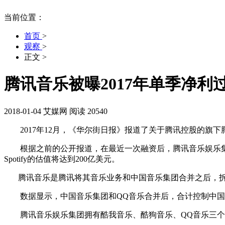
当前位置：
首页
>
观察
>
正文
>
腾讯音乐被曝2017年单季净利
2018-01-04
艾媒网
阅读 20540
2017年12月，《华尔街日报》报道了关于腾讯控股的旗下腾讯
根据之前的公开报道，在最近一次融资后，腾讯音乐娱乐集团的估
Spotify的估值将达到200亿美元。
腾讯音乐是腾讯将其音乐业务和中国音乐集团合并之后，拆分
数据显示，中国音乐集团和QQ音乐合并后，合计控制中国42
腾讯音乐娱乐集团拥有酷我音乐、酷狗音乐、QQ音乐三个平台